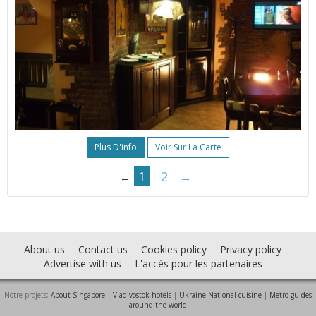
Plus D'info
Voir Sur La Carte
1
2
→
←
About us
Contact us
Cookies policy
Privacy policy
Advertise with us
L'accès pour les partenaires
Notre projets:
About Singapore
|
Vladivostok hotels
|
Ukraine National cuisine
|
Metro guides
around the world