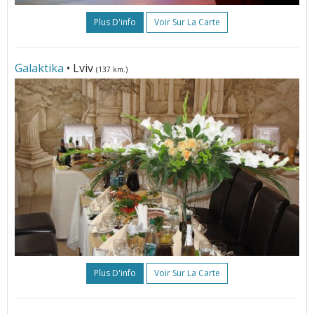
Plus D'info
Voir Sur La Carte
Galaktika
• Lviv
(137 km.)
Plus D'info
Voir Sur La Carte