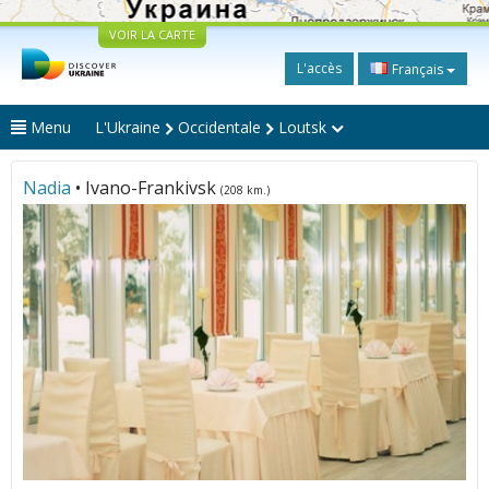
VOIR LA CARTE
L'accès
Français
Menu
L'Ukraine
Occidentale
Loutsk
Nadia
• Ivano-Frankivsk
(208 km.)