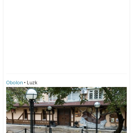
Obolon
• Luzk