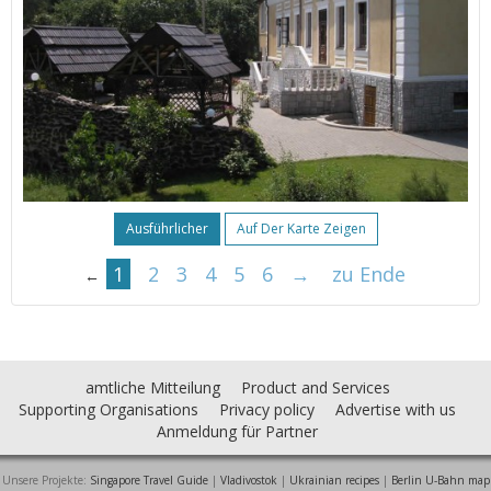
Ausführlicher
Auf Der Karte Zeigen
1
2
3
4
5
6
→
zu Ende
←
amtliche Mitteilung
Product and Services
Supporting Organisations
Privacy policy
Advertise with us
Anmeldung für Partner
Unsere Projekte:
Singapore Travel Guide
|
Vladivostok
|
Ukrainian recipes
|
Berlin U-Bahn map