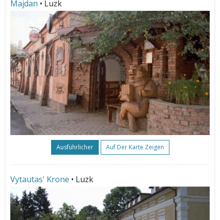
Majdan
• Luzk
Ausführlicher
Auf Der Karte Zeigen
Vytautas' Krone
• Luzk