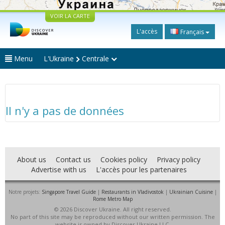
VOIR LA CARTE
L'accès
Français
Menu
L'Ukraine
Centrale
Il n'y a pas de données
About us
Contact us
Cookies policy
Privacy policy
Advertise with us
L'accès pour les partenaires
Notre projets:
Singapore Travel Guide
|
Restaurants in Vladivostok
|
Ukrainian Cuisine
|
Rome Metro Map
© 2026 Discover Ukraine. All right reserved.
No part of this site may be reproduced without our written permission. The
website is owned by Discover Ukraine LLC.