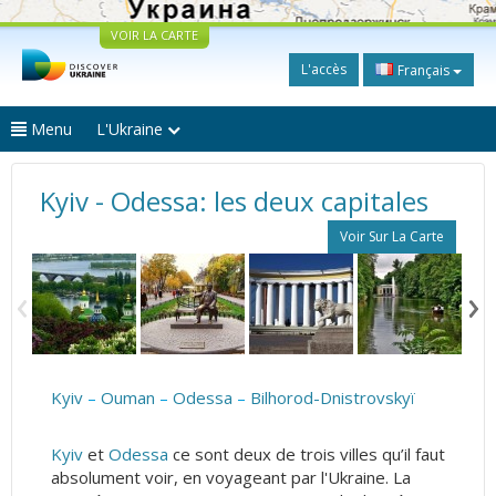
VOIR LA CARTE
L'accès
Français
Menu
L'Ukraine
Kyiv - Odessa: les deux capitales
Voir Sur La Carte
Kyiv
–
Ouman
–
Odessa
–
Bilhorod-Dnistrovskyï
Kyiv
et
Odessa
ce sont deux de trois villes qu’il faut
absolument voir, en voyageant par l'Ukraine. La