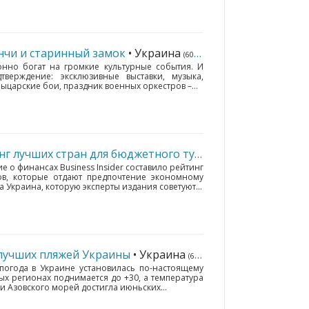
инчи и старинный замок
• Украина
(6076 км.)
онно богат на громкие культурные события. И
ерждение: эксклюзивные выставки, музыка,
царские бои, праздник военных оркестров –...
Украина возглавила рейтинг лучших стран для бюджетного туризма
• Украина
(6076 
 о финансах Business Insider составило рейтинг
ов, которые отдают предпочтение экономному
а Украина, которую эксперты издания советуют...
 лучших пляжей Украины
• Украина
(6076 км.)
погода в Украине установилась по-настоящему
ых регионах поднимается до +30, а температура
 Азовского морей достигла июньских...