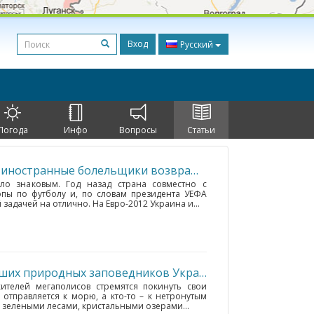
Вход
Русский
Погода
Инфо
Вопросы
Статьи
Через год после Евро-2012 иностранные болельщики возвращаются в Украину
• 
о знаковым. Год назад страна совместно с
пы по футболу и, по словам президента УЕФА
задачей на отлично. На Евро-2012 Украина и...
На лоне природы: пять лучших природных заповедников Украины
• Украина
(6076 км.
телей мегаполисов стремятся покинуть свои
отправляется к морю, а кто-то – к нетронутым
 зелеными лесами, кристальными озерами...