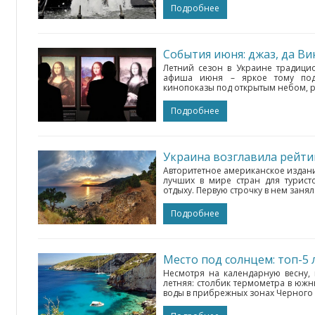
Подробнее
События июня: джаз, да В
Летний сезон в Украине традици
афиша июня – яркое тому подтв
кинопоказы под открытым небом, ры
Подробнее
Авторитетное американское издание
лучших в мире стран для турист
отдыху. Первую строчку в нем занял
Подробнее
Место под солнцем: топ-5
Несмотря на календарную весну, 
летняя: столбик термометра в южн
воды в прибрежных зонах Черного и