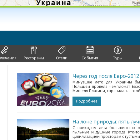
влечения
Рестораны
Отели
События
Туры
Минувшее лето для Украины был
Польшей провела чемпионат Евро
Мишеля Платини, справилась с этой 
Подробнее
С приходом лета большинство жи
пыльные и душные города. Кто-то 
цивилизацией просторам с густыми