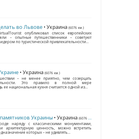
делать во Львове
• Украина
(6076 км.)
rtualTourist опубликовал список европейских
тели – опытные путешественники – советуют
идером по туристической привлекательности...
Украине
• Украина
(6076 км.)
шествии – не менее приятно, чем созерцать
тельности. Это правило в полной мере
ь ее национальная кухня считается одной из...
 памятников Украины
• Украина
(6076 км.)
роде наряду с классическими монументами,
и архитектурную ценность, можно встретить
назначение которых – не удивлять...