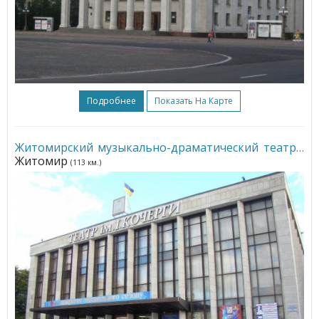
Подробнее
Показать На Карте
Житомирский музыкально-драматический театр
•
Житомир
(113 км.)