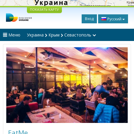
ПОКАЗАТЬ КАРТУ
Вход
Русский
Меню
Украина
Крым
Севастополь
EatMe