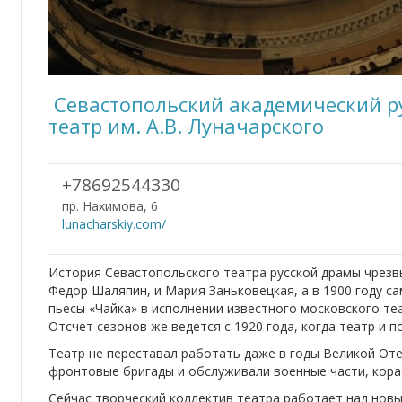
Севастопольский академический р
театр им. А.В. Луначарского
+78692544330
пр. Нахимова, 6
lunacharskiy.com/
История Севастопольского театра русской драмы чрезвы
Федор Шаляпин, и Мария Заньковецкая, а в 1900 году с
пьесы «Чайка» в исполнении известного московского те
Отсчет сезонов же ведется с 1920 года, когда театр и 
Театр не переставал работать даже в годы Великой От
фронтовые бригады и обслуживали военные части, кораб
Сейчас творческий коллектив театра работает над новы