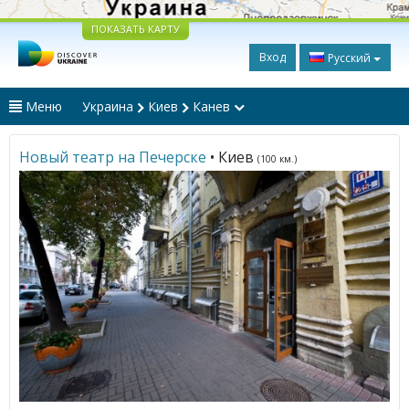
ПОКАЗАТЬ КАРТУ
Вход
Русский
Меню
Украина
Киев
Канев
Новый театр на Печерске
• Киев
(100 км.)