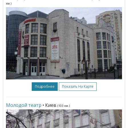
км.)
Подробнее
Показать На Карте
Молодой театр
• Киев
(103 км.)