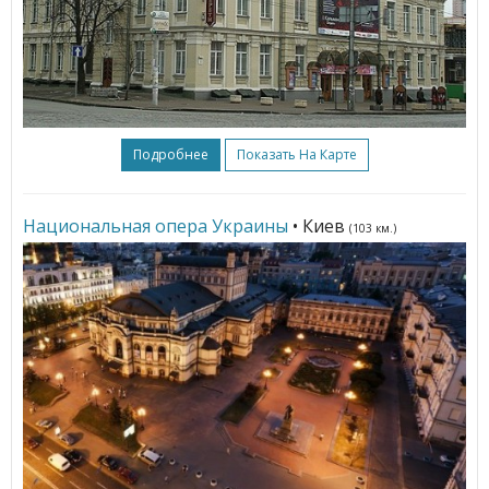
Подробнее
Показать На Карте
Национальная опера Украины
• Киев
(103 км.)