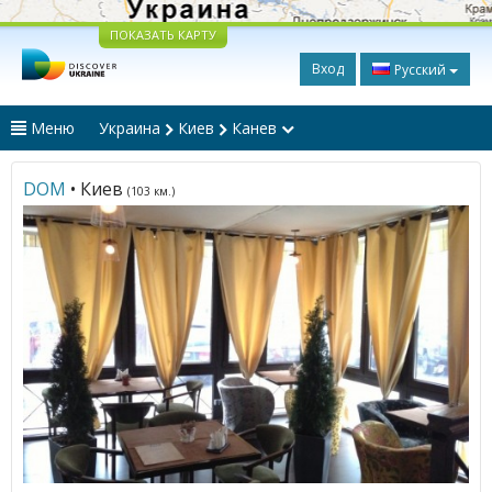
ПОКАЗАТЬ КАРТУ
Вход
Русский
Меню
Украина
Киев
Канев
DOM
• Киев
(103 км.)