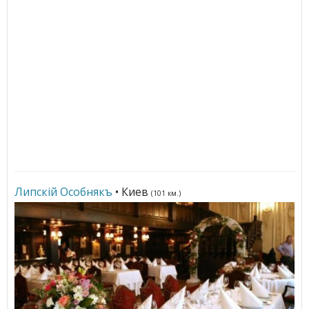
Липскiй Особнякъ
• Киев
(101 км.)