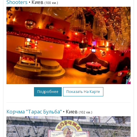
Shooters
• Киев
(100 км.)
Подробнее
Показать На Карте
Корчма "Тарас Бульба"
• Киев
(102 км.)