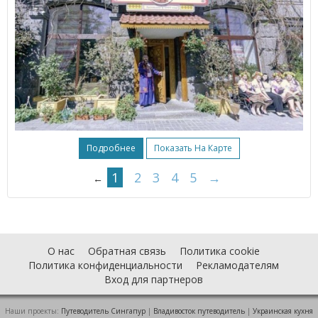
Подробнее
Показать На Карте
1
2
3
4
5
→
←
О нас
Обратная связь
Политика cookie
Политика конфиденциальности
Рекламодателям
Вход для партнеров
Наши проекты:
Путеводитель Сингапур
|
Владивосток путеводитель
|
Украинская кухня