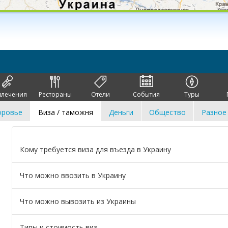
влечения
Рестораны
Отели
События
Туры
оровье
Виза / таможня
Деньги
Общество
Разное
Кому требуется виза для въезда в Украину
Что можно ввозить в Украину
Что можно вывозить из Украины
Типы и стоимость виз