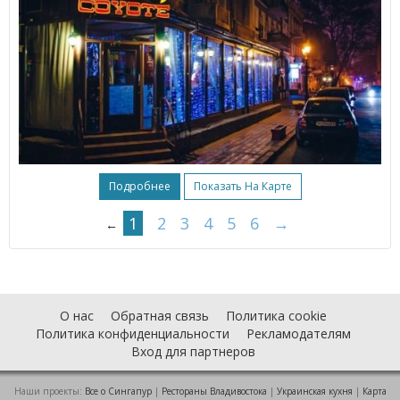
Подробнее
Показать На Карте
1
2
3
4
5
6
→
←
О нас
Обратная связь
Политика cookie
Политика конфиденциальности
Рекламодателям
Вход для партнеров
Наши проекты:
Все о Cингапур
|
Рестораны Владивостока
|
Украинская кухня
|
Карта