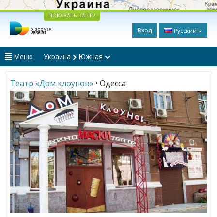
ПОКАЗАТЬ КАРТУ
Вход
Русский
Меню
Украина
Южная
Театр «Дом клоунов»
• Одесса