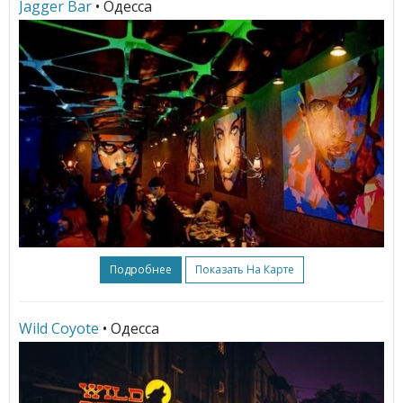
Jagger Bar
• Одесса
Подробнее
Показать На Карте
Wild Coyote
• Одесса