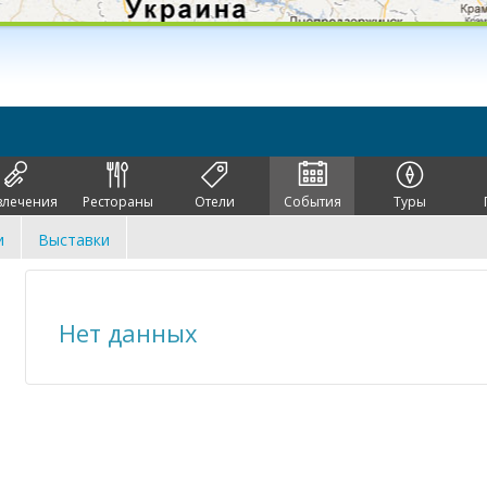
влечения
Рестораны
Отели
События
Туры
и
Выставки
Нет данных