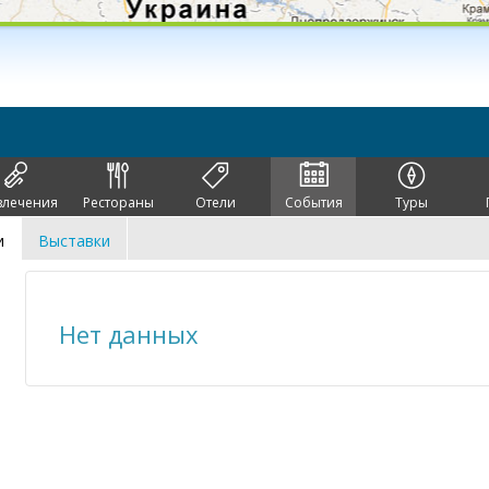
влечения
Рестораны
Отели
События
Туры
и
Выставки
Нет данных