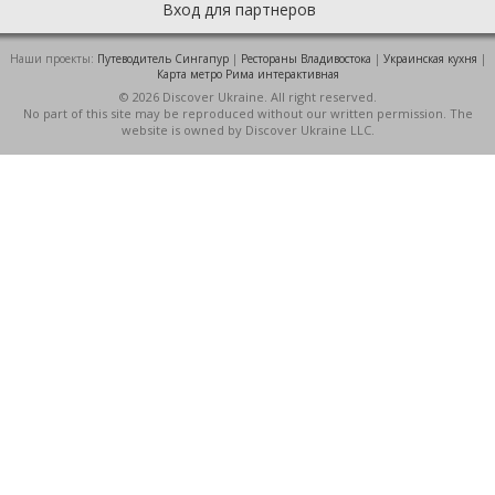
Вход для партнеров
Наши проекты:
Путеводитель Сингапур
|
Рестораны Владивостока
|
Украинская кухня
|
Карта метро Рима интерактивная
© 2026 Discover Ukraine. All right reserved.
No part of this site may be reproduced without our written permission. The
website is owned by Discover Ukraine LLC.