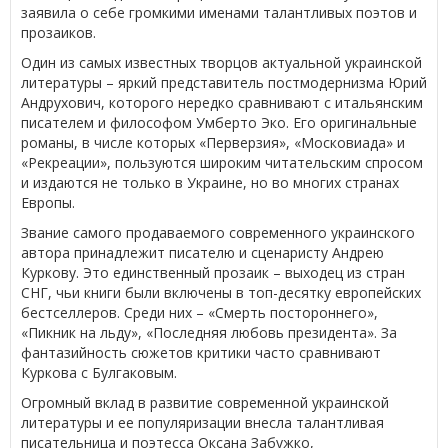
заявила о себе громкими именами талантливых поэтов и
прозаиков.
Один из самых известных творцов актуальной украинской
литературы – яркий представитель постмодернизма Юрий
Андрухович, которого нередко сравнивают с итальянским
писателем и философом Умберто Эко. Его оригинальные
романы, в числе которых «Перверзия», «Московиада» и
«Рекреации», пользуются широким читательским спросом
и издаются не только в Украине, но во многих странах
Европы.
Звание самого продаваемого современного украинского
автора принадлежит писателю и сценаристу Андрею
Куркову. Это единственный прозаик – выходец из стран
СНГ, чьи книги были включены в топ-десятку европейских
бестселлеров. Среди них – «Смерть постороннего»,
«Пикник на льду», «Последняя любовь президента». За
фантазийность сюжетов критики часто сравнивают
Куркова с Булгаковым.
Огромный вклад в развитие современной украинской
литературы и ее популяризации внесла талантливая
писательница и поэтесса Оксана Забужко,