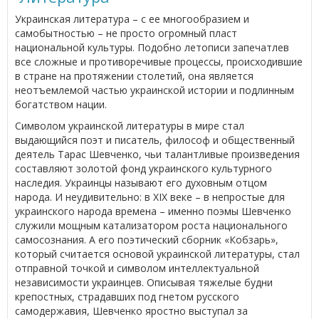
Украинская литература – с ее многообразием и
самобытностью – не просто огромный пласт
национальной культуры. Подобно летописи запечатлев
все сложные и противоречивые процессы, происходившие
в стране на протяжении столетий, она является
неотъемлемой частью украинской истории и подлинным
богатством нации.
Символом украинской литературы в мире стал
выдающийся поэт и писатель, философ и общественный
деятель Тарас Шевченко, чьи талантливые произведения
составляют золотой фонд украинского культурного
наследия. Украинцы называют его духовным отцом
народа. И неудивительно: в XIX веке – в непростые для
украинского народа времена – именно поэмы Шевченко
служили мощным катализатором роста национального
самосознания. А его поэтический сборник «Кобзарь»,
который считается основой украинской литературы, стал
отправной точкой и символом интеллектуальной
независимости украинцев. Описывая тяжелые будни
крепостных, страдавших под гнетом русского
самодержавия, Шевченко яростно выступал за