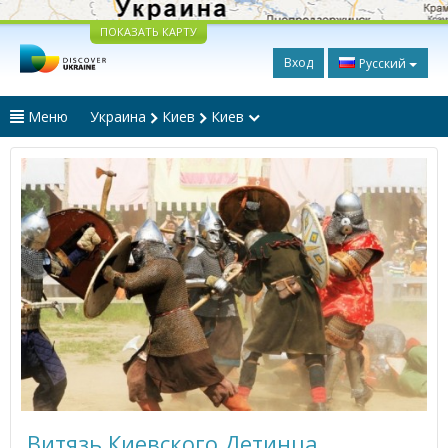
ПОКАЗАТЬ КАРТУ
Вход
Русский
Меню
Украина
Киев
Киев
Витязь Киевского Детинца