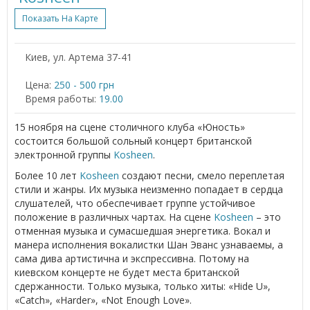
Показать На Карте
Киев, ул. Артема 37-41
Цена:
250 - 500 грн
Время работы:
19.00
15 ноября на сцене столичного клуба «Юность»
состоится большой сольный концерт британской
электронной группы
Kosheen
.
Более 10 лет
Kosheen
создают песни, смело переплетая
стили и жанры. Их музыка неизменно попадает в сердца
слушателей, что обеспечивает группе устойчивое
положение в различных чартах. На сцене
Kosheen
– это
отменная музыка и сумасшедшая энергетика. Вокал и
манера исполнения вокалистки Шан Эванс узнаваемы, а
сама дива артистична и экспрессивна. Потому на
киевском концерте не будет места британской
сдержанности. Только музыка, только хиты: «Hide U»,
«Catch», «Harder», «Not Enough Love».