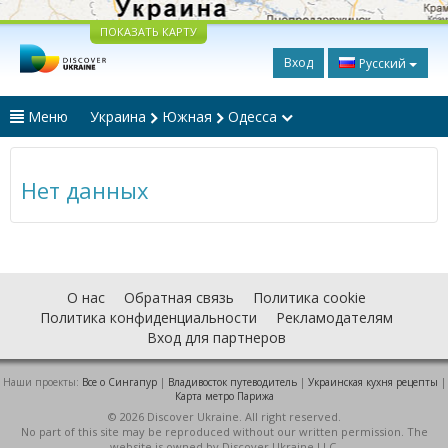
ПОКАЗАТЬ КАРТУ
Вход
Русский
Меню
Украина
Южная
Одесса
Нет данных
О нас
Обратная связь
Политика cookie
Политика конфиденциальности
Рекламодателям
Вход для партнеров
Наши проекты:
Все о Cингапур
|
Владивосток путеводитель
|
Украинская кухня рецепты
|
Карта метро Парижа
© 2026 Discover Ukraine. All right reserved.
No part of this site may be reproduced without our written permission. The
website is owned by Discover Ukraine LLC.