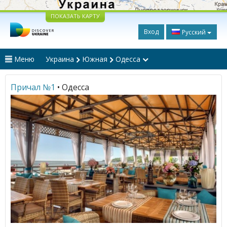
ПОКАЗАТЬ КАРТУ
Вход
Русский
Меню
Украина
Южная
Одесса
Причал №1
• Одесса