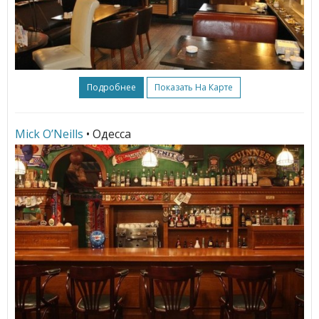
Подробнее
Показать На Карте
Mick O’Neills
• Одесса