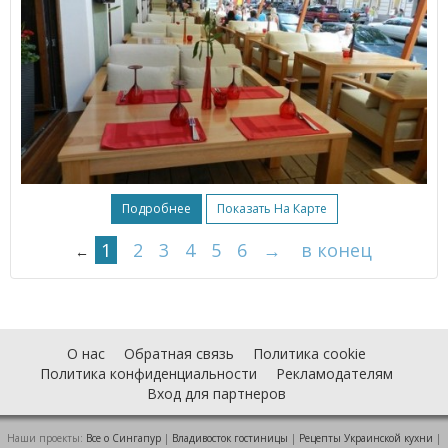
Подробнее
Показать На Карте
1
2
3
4
5
6
→
в конец
←
О нас
Обратная связь
Политика cookie
Политика конфиденциальности
Рекламодателям
Вход для партнеров
Наши проекты:
Все о Cингапур
|
Владивосток гостиницы
|
Рецепты Украинской кухни
|