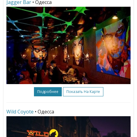
Jagger Bar
• Одесса
Подробнее
Показать На Карте
Wild Coyote
• Одесса