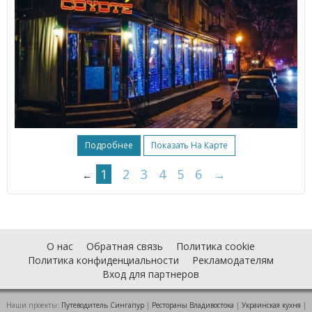
Подробнее
Показать На Карте
1
2
3
4
5
6
→
←
О нас
Обратная связь
Политика cookie
Политика конфиденциальности
Рекламодателям
Вход для партнеров
Наши проекты:
Путеводитель Сингапур
|
Рестораны Владивостока
|
Украинская кухня
|