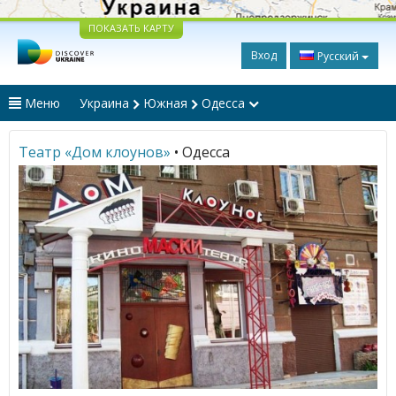
ПОКАЗАТЬ КАРТУ
Вход
Русский
Меню
Украина
Южная
Одесса
Театр «Дом клоунов»
• Одесса