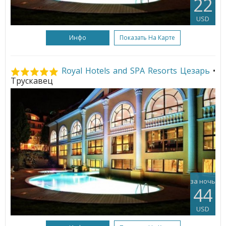
22
USD
Инфо
Показать На Карте
Royal Hotels and SPA Resorts Цезарь
•
Трускавец
за ночь
44
USD