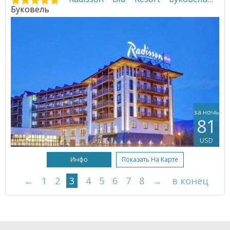
Буковель
за ночь
81
USD
Инфо
Показать На Карте
←
1
2
3
4
5
6
7
8
→
в конец