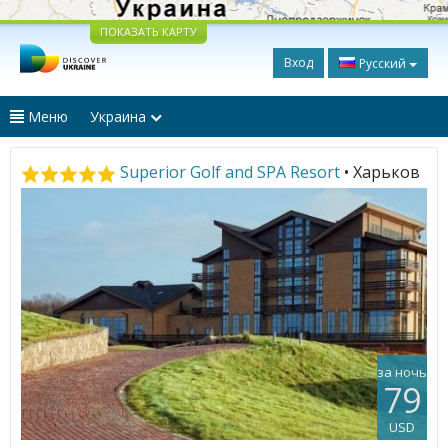
ПОКАЗАТЬ КАРТУ
Вход
Русский
Меню
Украина
Superior Golf and SPA Resort
• Харьков
за ночь
79
USD