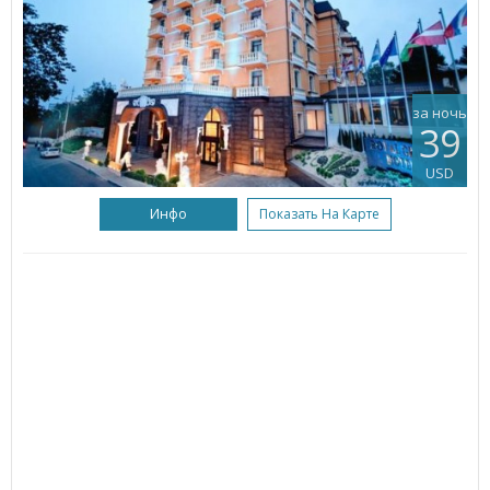
за ночь
39
USD
Инфо
Показать На Карте