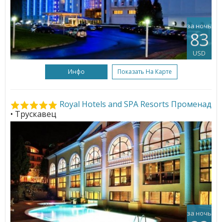
за ночь
83
USD
Инфо
Показать На Карте
Royal Hotels and SPA Resorts Променад
• Трускавец
за ночь