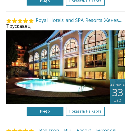
Инфо
Показать На Карте
Royal Hotels and SPA Resorts Женева
•
Трускавец
за ночь
33
USD
Инфо
Показать На Карте
Radisson Blu Resort Буковель
•