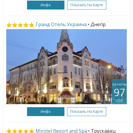
Инфо
Показать На Карте
Гранд Отель Украина
• Днепр
за ночь
97
USD
Инфо
Показать На Карте
Mirotel Resort and Spa
• Трускавец