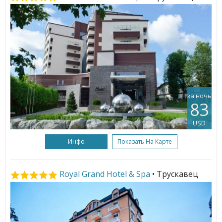
за ночь
83
USD
Инфо
Показать На Карте
Royal Grand Hotel & Spa
• Трускавец