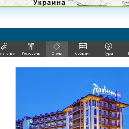
влечения
Рестораны
Отели
События
Туры