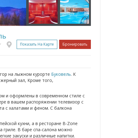
ль
Показать На Карте
Бронировать
 гор на лыжном курорте
Буковель
. К
ажерный зал, Кроме того,
м и оформлены в современном стиле с
ере в вашем распоряжении телевизор с
та с халатами и феном. С балкона
ейской кухни, а в ресторане B-Zone
 гриле. В баре спа-салона можно
егкие закуски и различные напитки.