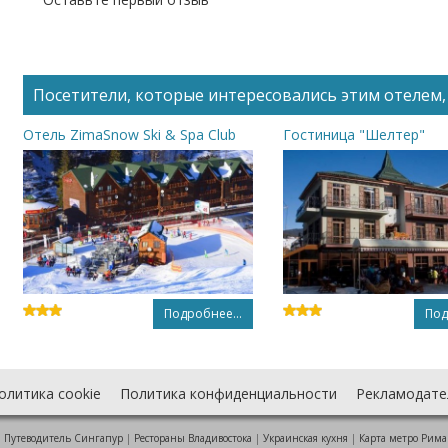
Посетители, которые интересовались этим отелем, 
Отель ZimaSnow Ski & Spa Club
Гостиница "Шелтер"
Подробнее...
Под
олитика cookie
Политика конфиденциальности
Рекламодате
:
Путеводитель Сингапур
|
Рестораны Владивостока
|
Украинская кухня
|
Карта метро Рима