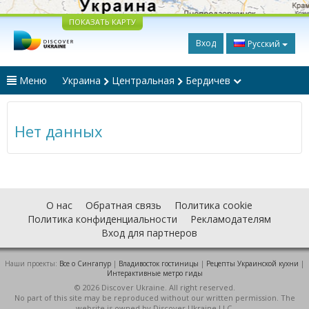
ПОКАЗАТЬ КАРТУ
Вход
Русский
Меню
Украина
Центральная
Бердичев
Нет данных
О нас
Обратная связь
Политика cookie
Политика конфиденциальности
Рекламодателям
Вход для партнеров
Наши проекты:
Все о Cингапур
|
Владивосток гостиницы
|
Рецепты Украинской кухни
|
Интерактивные метро гиды
© 2026 Discover Ukraine. All right reserved.
No part of this site may be reproduced without our written permission. The
website is owned by Discover Ukraine LLC.