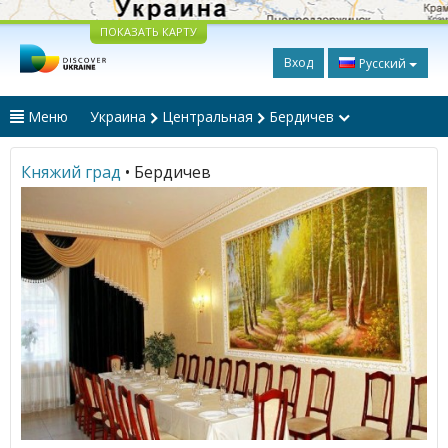
ПОКАЗАТЬ КАРТУ
Вход
Русский
Меню
Украина
Центральная
Бердичев
Княжий град
• Бердичев