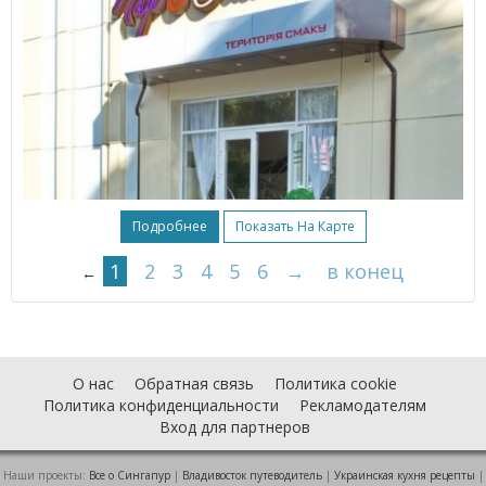
Подробнее
Показать На Карте
1
2
3
4
5
6
→
в конец
←
О нас
Обратная связь
Политика cookie
Политика конфиденциальности
Рекламодателям
Вход для партнеров
Наши проекты:
Все о Cингапур
|
Владивосток путеводитель
|
Украинская кухня рецепты
|