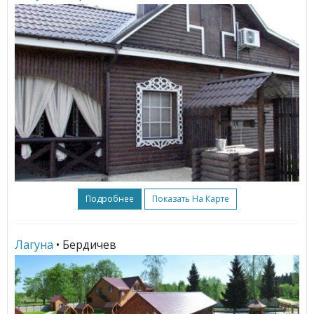
Подробнее
Показать На Карте
Лагуна
• Бердичев