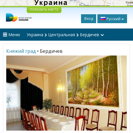
ПОКАЗАТЬ КАРТУ
Вход
Русский
Меню
Украина
Центральная
Бердичев
Княжий град
• Бердичев