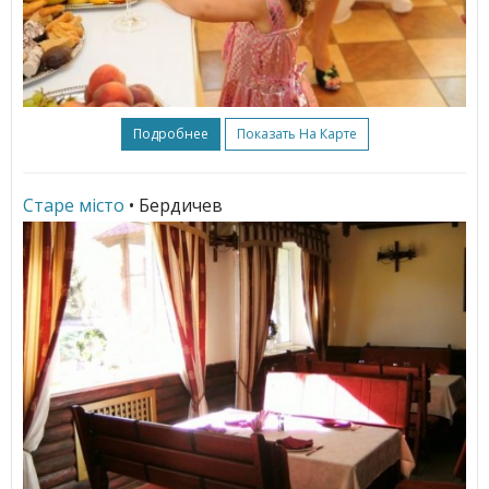
Подробнее
Показать На Карте
Старе мiсто
• Бердичев