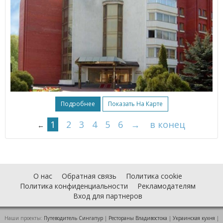
Подробнее
Показать На Карте
1
2
3
4
5
6
→
в конец
←
О нас
Обратная связь
Политика cookie
Политика конфиденциальности
Рекламодателям
Вход для партнеров
Наши проекты:
Путеводитель Сингапур
|
Рестораны Владивостока
|
Украинская кухня
|