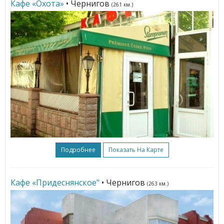
Кафе «Охота»
• Чернигов
(261 км.)
Подробнее
Показать На Карте
Кафе «Придеснянское"
• Чернигов
(263 км.)