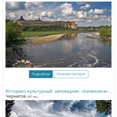
Подробнее
Показать На Карте
Историко-культурный заповедник «Качановка»
•
Чернигов
(307 км.)