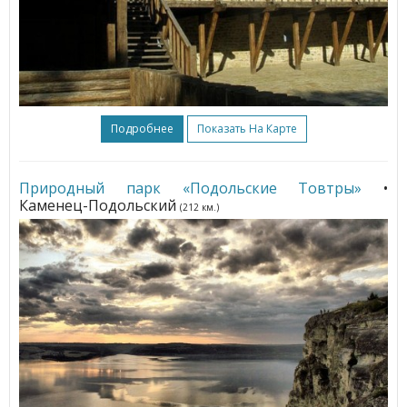
Подробнее
Показать На Карте
Природный парк «Подольские Товтры»
•
Каменец-Подольский
(212 км.)