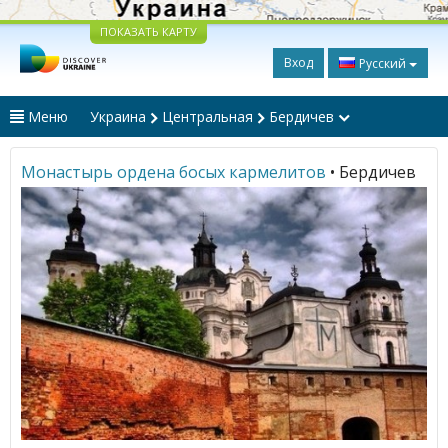
ПОКАЗАТЬ КАРТУ
Вход
Русский
Меню
Украина
Центральная
Бердичев
Монастырь ордена босых кармелитов
• Бердичев