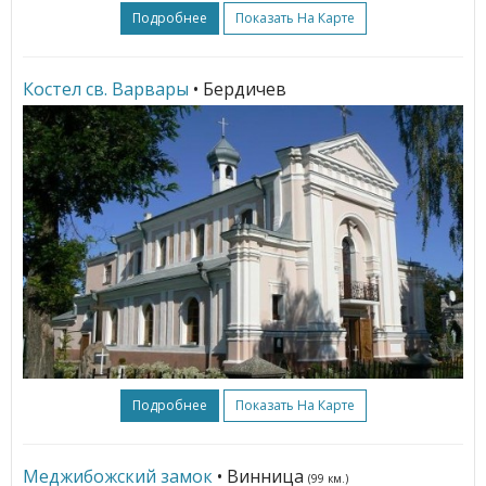
Подробнее
Показать На Карте
Костел св. Варвары
• Бердичев
Подробнее
Показать На Карте
Меджибожский замок
• Винница
(99 км.)