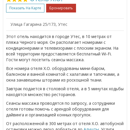
Показать На Карте
Бронировать
Улица Гагарина 25/173, Утес
Этот отель находится в городе Утес, в 10 метрах от
пляжа Черного моря. Он располагает номерами с
кондиционерами и телевизорами с плоским экраном. На
всей территории предоставляется бесплатный Wi-Fi.
Гости могут посетить сеансы массажа.
Все номера отеля X.O. оборудованы мини-баром,
балконом и ванной комнатой с халатами и тапочками, а
окна занавешены шторами из роскошной ткани.
Завтрак подается в столовой отеля, а в 5 минутах ходьбы
находятся множество ресторанов.
Сеансы массажа проводятся по запросу, а сотрудники
отеля готовы помочь с арендой оборудования для
дайвинга и организацией конных прогулок.
От расположенной в 300 метрах от отеля X.O. автобусной
остановки можно легко добраться до
Алушты
. Услуги