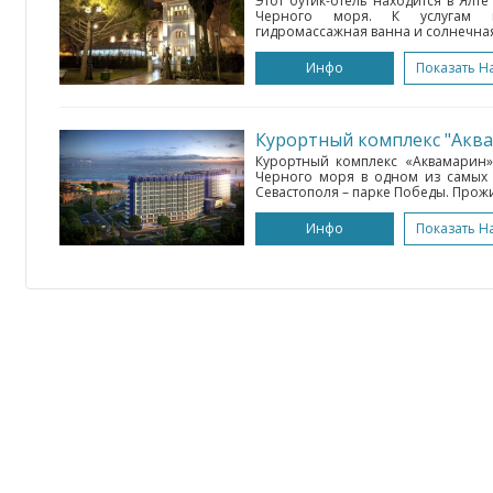
Этот бутик-отель находится в Ялте
Черного моря. К услугам го
гидромассажная ванна и солнечная 
Инфо
Показать Н
Курортный комплекс "Акв
Курортный комплекс «Аквамарин
Черного моря в одном из самых 
Севастополя – парке Победы. Прожи
Инфо
Показать Н