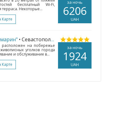
 всего в 20 метрах от пляжей
за ночь
стей бесплатный Wi-Fi,
6206
терраса. Некоторые...
а Карте
UAH
амарин"
• Севастополь
(251 км.)
» расположен на побережье
за ночь
живописных уголков города
1924
вание и обслуживание в...
а Карте
UAH