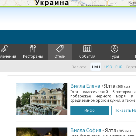
влечения
Рестораны
Отели
События
Туры
Валюта:
UAH
USD
EUR
Сорт
Вилла Елена
• Ялта
(205 км.)
Этот классический 5-звездоч
побережье Черного моря. К 
средиземноморской кухни, а также 
Инфо
Показать Н
Вилла София
• Ялта
(205 км.)