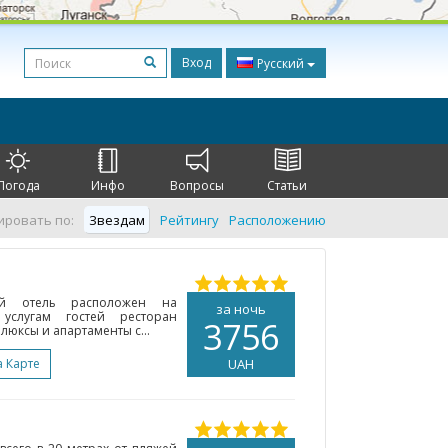
Вход
Русский
Погода
Инфо
Вопросы
Статьи
ировать по:
Звездам
Рейтингу
Расположению
ный отель расположен на
за ночь
услугам гостей ресторан
3756
люксы и апартаменты с...
а Карте
UAH