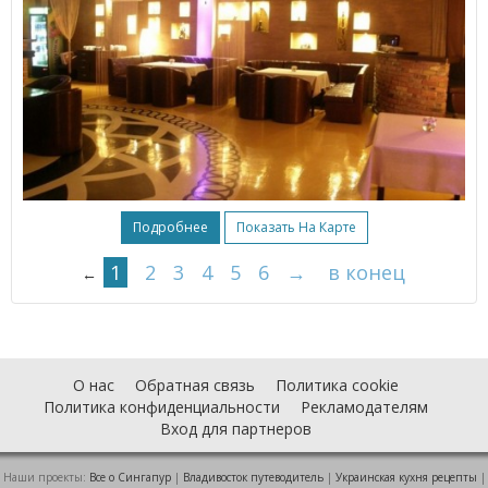
Подробнее
Показать На Карте
1
2
3
4
5
6
→
в конец
←
О нас
Обратная связь
Политика cookie
Политика конфиденциальности
Рекламодателям
Вход для партнеров
Наши проекты:
Все о Cингапур
|
Владивосток путеводитель
|
Украинская кухня рецепты
|