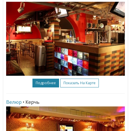
Подробнее
Показать На Карте
Велюр
• Керчь