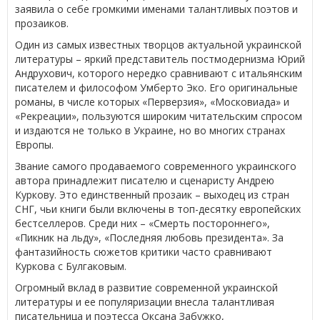
заявила о себе громкими именами талантливых поэтов и
прозаиков.
Один из самых известных творцов актуальной украинской
литературы – яркий представитель постмодернизма Юрий
Андрухович, которого нередко сравнивают с итальянским
писателем и философом Умберто Эко. Его оригинальные
романы, в числе которых «Перверзия», «Московиада» и
«Рекреации», пользуются широким читательским спросом
и издаются не только в Украине, но во многих странах
Европы.
Звание самого продаваемого современного украинского
автора принадлежит писателю и сценаристу Андрею
Куркову. Это единственный прозаик – выходец из стран
СНГ, чьи книги были включены в топ-десятку европейских
бестселлеров. Среди них – «Смерть постороннего»,
«Пикник на льду», «Последняя любовь президента». За
фантазийность сюжетов критики часто сравнивают
Куркова с Булгаковым.
Огромный вклад в развитие современной украинской
литературы и ее популяризации внесла талантливая
писательница и поэтесса Оксана Забужко,