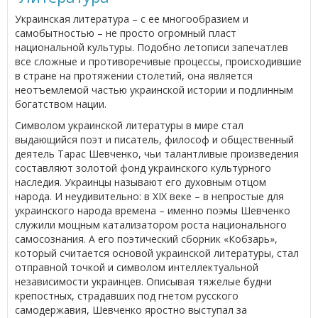
Украинская литература – с ее многообразием и
самобытностью – не просто огромный пласт
национальной культуры. Подобно летописи запечатлев
все сложные и противоречивые процессы, происходившие
в стране на протяжении столетий, она является
неотъемлемой частью украинской истории и подлинным
богатством нации.
Символом украинской литературы в мире стал
выдающийся поэт и писатель, философ и общественный
деятель Тарас Шевченко, чьи талантливые произведения
составляют золотой фонд украинского культурного
наследия. Украинцы называют его духовным отцом
народа. И неудивительно: в XIX веке – в непростые для
украинского народа времена – именно поэмы Шевченко
служили мощным катализатором роста национального
самосознания. А его поэтический сборник «Кобзарь»,
который считается основой украинской литературы, стал
отправной точкой и символом интеллектуальной
независимости украинцев. Описывая тяжелые будни
крепостных, страдавших под гнетом русского
самодержавия, Шевченко яростно выступал за