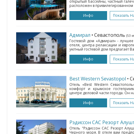
открытый бассейны, частный галеч
расположен в привилегированном м
Инфо
Показать Н
Адмирал
• Севастополь
(53 к
Гостевой дом «Адмирал» - лучшее
отеля, центра релаксации и евро
уютный гостевой дом предлагает В
Инфо
Показать Н
Best Western Sevastopol
• 
Отель «Best Western Севастопол
комфорт и крымское гостеприим
центре деловой части города. Он на
Инфо
Показать Н
Рэдиссон САС Резорт Алуш
Отель "Рэдиссон САС Резорт Алуш
Черного моря. В отеле вам предл