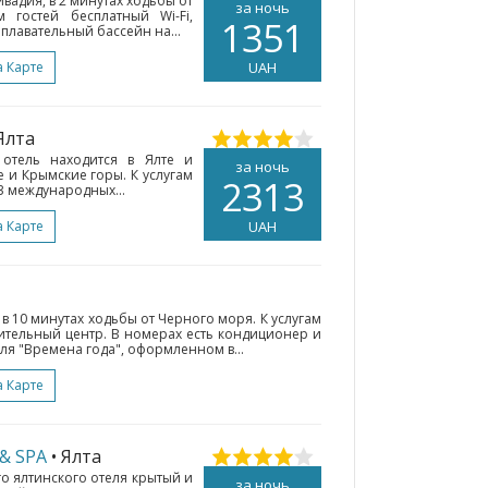
вадия, в 2 минутах ходьбы от
за ночь
 гостей бесплатный Wi-Fi,
1351
плавательный бассейн на...
а Карте
UAH
 Ялта
 отель находится в Ялте и
за ночь
 и Крымские горы. К услугам
2313
 3 международных...
а Карте
UAH
 в 10 минутах ходьбы от Черного моря. К услугам
вительный центр. В номерах есть кондиционер и
ля "Времена года", оформленном в...
а Карте
& SPA
• Ялта
го ялтинского отеля крытый и
за ночь