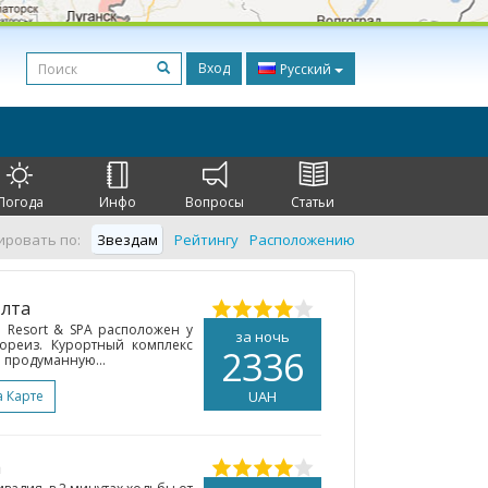
Вход
Русский
Погода
Инфо
Вопросы
Статьи
ировать по:
Звездам
Рейтингу
Расположению
Ялта
l Resort & SPA расположен у
за ночь
ореиз. Курортный комплекс
2336
 продуманную...
а Карте
UAH
а