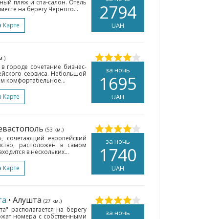
ный пляж и спа-салон. Отель
2794
есте на берегу Черного...
а Карте
UAH
м.)
 в городе сочетание бизнес-
за ночь
пейского сервиса. Небольшой
1695
ам комфортабельное...
а Карте
UAH
Севастополь
(53 км.)
ь», сочетающий европейский
за ночь
ство, расположен в самом
1740
ходится в нескольких...
а Карте
UAH
та
• Алушта
(27 км.)
та" располагается на берегу
за ночь
ожат номера с собственными