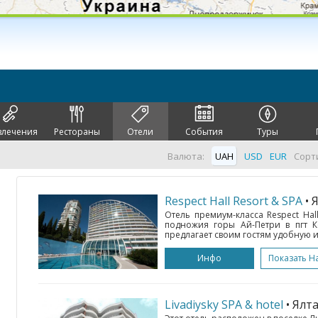
влечения
Рестораны
Отели
События
Туры
Валюта:
UAH
USD
EUR
Сорт
Respect Hall Resort & SPA
• 
Отель премиум-класса Respect Hal
подножия горы Ай-Петри в пгт К
предлагает своим гостям удобную и
Инфо
Показать Н
Livadiysky SPA & hotel
• Ялт