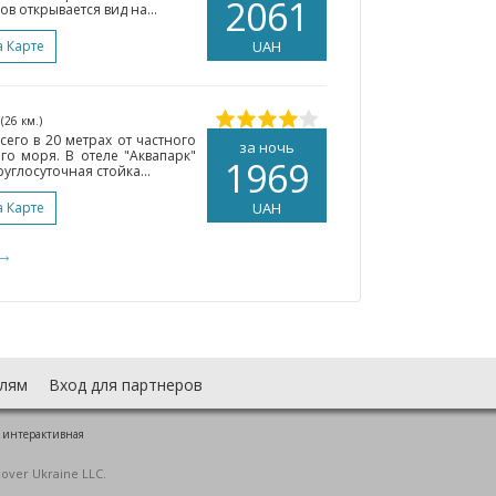
2061
 открывается вид на...
а Карте
UAH
а
(26 км.)
сего в 20 метрах от частного
за ночь
го моря. В отеле "Аквапарк"
1969
углосуточная стойка...
а Карте
UAH
→
лям
Вход для партнеров
 интерактивная
cover Ukraine LLC.