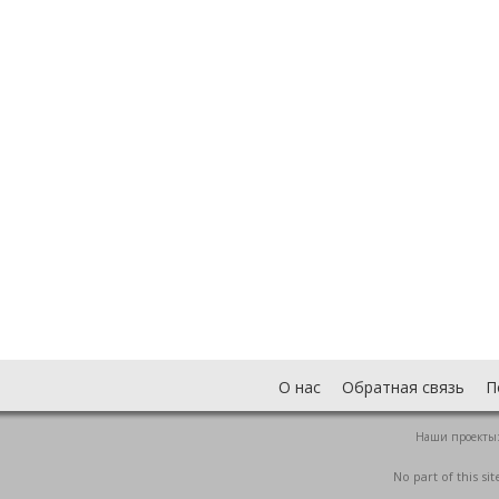
О нас
Обратная связь
П
Наши проекты
No part of this s