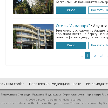
балконами. Из большинства номеров
Инфо
Показать Н
Отель "Аквапарк"
• Алушт
Этот отель расположен в Алуште, в
песчаного пляжа на берегу Черно
имеется фитнес-центр, бильярд и кр
Инфо
Показать Н
1
2
3
←
олитика cookie
Политика конфиденциальности
Рекламодате
:
Путеводитель Сингапур
|
Рестораны Владивостока
|
Украинская кухня
|
Карта метро Рима
© 2026 Discover Ukraine. All right reserved.
ite may be reproduced without our written permission. The website is owned by Dis