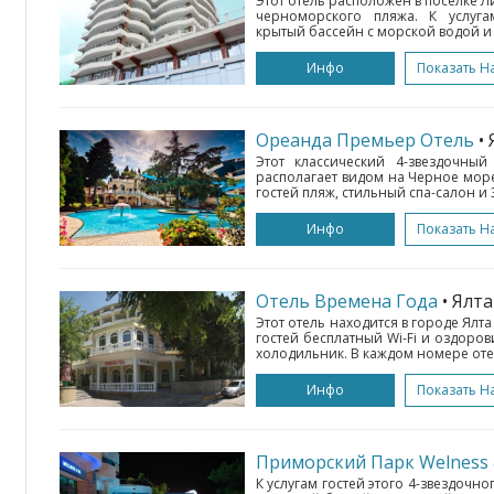
Этот отель расположен в поселке Ли
черноморского пляжа. К услугам
крытый бассейн с морской водой и 
Инфо
Показать Н
Ореанда Премьер Отель
•
Этот классический 4-звездочный
располагает видом на Черное море
гостей пляж, стильный спа-салон и
Инфо
Показать Н
Отель Времена Года
• Ялта
Этот отель находится в городе Ялта
гостей бесплатный Wi-Fi и оздоро
холодильник. В каждом номере оте
Инфо
Показать Н
Приморский Парк Welness 
К услугам гостей этого 4-звездочно