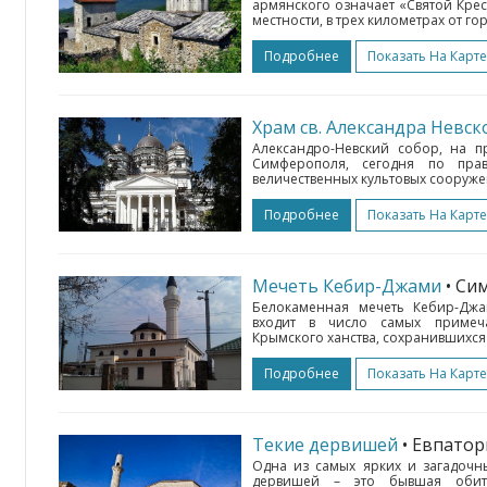
армянского означает «Святой Крес
местности, в трех километрах от 
Подробнее
Показать На Карте
Храм св. Александра Невск
Александро-Невский собор, на 
Симферополя, сегодня по пра
величественных культовых сооружен
Подробнее
Показать На Карте
Мечеть Кебир-Джами
• С
Белокаменная мечеть Кебир-Джа
входит в число самых примеча
Крымского ханства, сохранившихся н
Подробнее
Показать На Карте
Текие дервишей
• Евпато
Одна из самых ярких и загадочн
дервишей – это бывшая обите