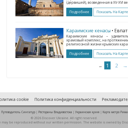
(дервишей), возведенная в XV-XVI ве
Подробнее
Показать На Карте
Караимские кенасы
• Евпа
Караимские кенасы – удивите
храмовый комплекс, на протяжении
религиозной жизни крымских караи
Подробнее
Показать На Карте
1
2
→
←
олитика cookie
Политика конфиденциальности
Рекламодате
:
Путеводитель Сингапур
|
Рестораны Владивостока
|
Украинская кухня
|
Карта метро Рима
© 2026 Discover Ukraine. All right reserved.
ite may be reproduced without our written permission. The website is owned by Dis