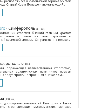
т», расположился в живописной горно-лесистой
города Старый Крым. Больше напоминающий...
ого
• Симферополь
(51 км.)
протяжении столетия бывший главным храмом
ву считается одним из самых красивых и
ий крымской столицы. Он удивляет не только...
имферополь
(51 км.)
ми, поражающая величественной строгостью,
тельных архитектурных памятников времен
а полуострове. Построенная в начале XVI...
рия
(100 км.)
ых достопримечательностей Евпатории – Текие
ль странствующих мусульманских монахов