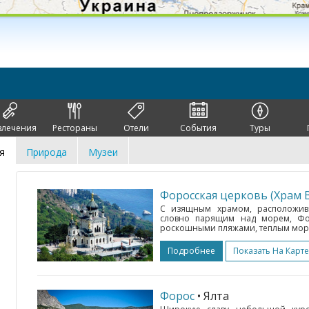
влечения
Рестораны
Отели
События
Туры
я
Природа
Музеи
Форосская церковь (Храм 
С изящным храмом, расположив
словно парящим над морем, Фор
роскошными пляжами, теплым море
Подробнее
Показать На Карте
Форос
• Ялта