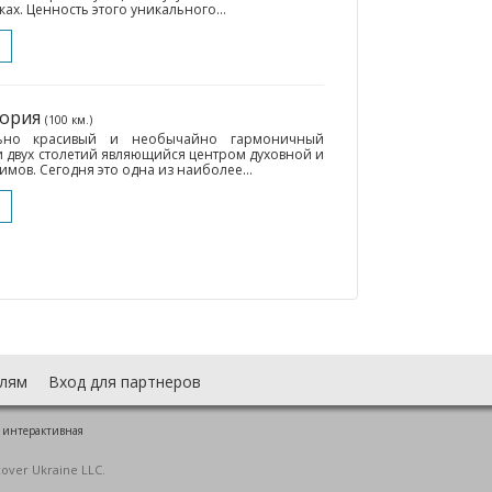
ках. Ценность этого уникального...
тория
(100 км.)
льно красивый и необычайно гармоничный
 двух столетий являющийся центром духовной и
мов. Сегодня это одна из наиболее...
лям
Вход для партнеров
 интерактивная
cover Ukraine LLC.