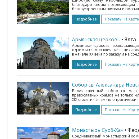
Широкую славу небольшой кур
благодаря своим потрясающим п
благоустроенным пляжам и россыпи 
Подробнее
Показать На Карте
Армянская церковь
• Ялта
Армянская церковь, возвышающая
одним из самых впечатляющих арх
в начале ХХ века по заказу и на сре
Подробнее
Показать На Карте
Собор св. Александра Невс
Величественный собор св. Алек
православных храмов не только Ял
XIX столетия в память о трагически
Подробнее
Показать На Карте
Монастырь Сурб-Хач
• Фео
Средневековый монастырский компл