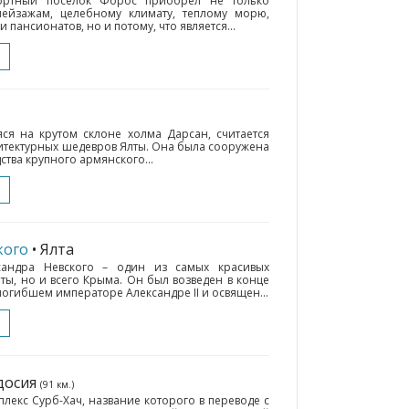
ортный поселок Форос приобрел не только
ейзажам, целебному климату, теплому морю,
пансионатов, но и потому, что является...
ся на крутом склоне холма Дарсан, считается
итектурных шедевров Ялты. Она была сооружена
дства крупного армянского...
кого
• Ялта
сандра Невского – один из самых красивых
ты, но и всего Крыма. Он был возведен в конце
 погибшем императоре Александре II и освящен...
досия
(91 км.)
екс Сурб-Хач, название которого в переводе с