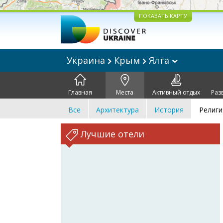
ПОКАЗАТЬ КАРТУ
Украина
Крым
Ялта
Главная
Места
Активный отдых
Раз
Все
Архитектура
История
Религи
Лучшие отели