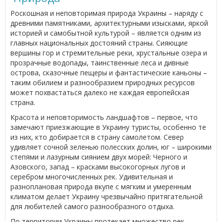
Роскошная и неповторимая природа Украины – наряду с
древними памятниками, архитектурными изысками, яркой
историей и самобытной культурой – является одним из
главных национальных достояний страны. Сияющие
вершины гор и стремительные реки, хрустальные озера и
прозрачные водопады, таинственные леса и дивные
острова, сказочные пещеры и фантастические каньоны –
таким обилием и разнообразием природных ресурсов
может похвастаться далеко не каждая европейская
страна.
Красота и неповторимость ландшафтов – первое, что
замечают приезжающие в Украину туристы, особенно те
из них, кто добирается в страну самолетом. Север
удивляет сочной зеленью полесских долин, юг – широкими
степями и лазурным сиянием двух морей: Черного и
Азовского, запад – красками высокогорных лугов и
серебром многочисленных рек. Удивительная и
разноплановая природа вкупе с мягким и умеренным
климатом делает Украину чрезвычайно притягательной
для любителей самого разнообразного отдыха.
По территории Украины протекает множество рек,