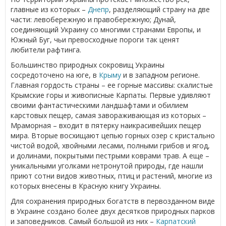
главные из которых –
Днепр
, разделяющий страну на две
части: левобережную и правобережную; Дунай,
соединяющий Украину со многими странами Европы, и
Южный Буг, чьи превосходные пороги так ценят
любители рафтинга.
Большинство природных сокровищ Украины
сосредоточено на юге, в
Крыму
и в западном регионе.
Главная гордость страны – ее горные массивы: скалистые
Крымские горы и живописные Карпаты. Первые удивляют
своими фантастическими ландшафтами и обилием
карстовых пещер, самая завораживающая из которых –
Мраморная – входит в пятерку наикрасивейших пещер
мира. Вторые восхищают цепью горных озер с кристально
чистой водой, хвойными лесами, полными грибов и ягод,
и долинами, покрытыми пестрыми коврами трав. А еще –
уникальными уголками нетронутой природы, где нашли
приют сотни видов животных, птиц и растений, многие из
которых внесены в Красную книгу Украины.
Для сохранения природных богатств в первозданном виде
в Украине создано более двух десятков природных парков
и заповедников. Самый большой из них –
Карпатский