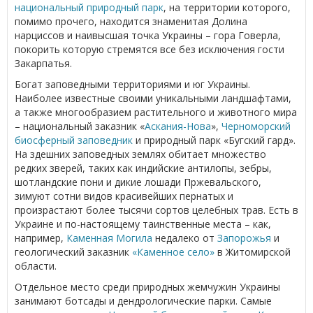
национальный природный парк
, на территории которого,
помимо прочего, находится знаменитая Долина
нарциссов и наивысшая точка Украины – гора Говерла,
покорить которую стремятся все без исключения гости
Закарпатья.
Богат заповедными территориями и юг Украины.
Наиболее известные своими уникальными ландшафтами,
а также многообразием растительного и животного мира
– национальный заказник «
Аскания-Нова
»,
Черноморский
биосферный заповедник
и природный парк «Бугский гард».
На здешних заповедных землях обитает множество
редких зверей, таких как индийские антилопы, зебры,
шотландские пони и дикие лошади Пржевальского,
зимуют сотни видов красивейших пернатых и
произрастают более тысячи сортов целебных трав. Есть в
Украине и по-настоящему таинственные места – как,
например,
Каменная Могила
недалеко от
Запорожья
и
геологический заказник
«Каменное село»
в Житомирской
области.
Отдельное место среди природных жемчужин Украины
занимают ботсады и дендрологические парки. Самые