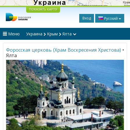
ПОКАЗАТЬ КАРТУ
Вход
Русский
Меню
Украина
Крым
Ялта
Форосская церковь (Храм Воскресения Христова)
•
Ялта