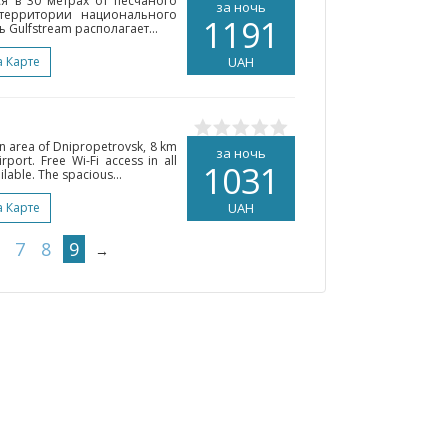
я в 30 метрах от песчаного
за ночь
территории национального
1191
 Gulfstream располагает...
а Карте
UAH
en area of Dnipropetrovsk, 8 km
за ночь
rport. Free Wi-Fi access in all
1031
ilable. The spacious...
а Карте
UAH
7
8
9
→