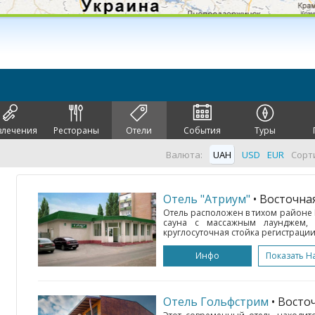
влечения
Рестораны
Отели
События
Туры
Валюта:
UAH
USD
EUR
Сорт
Отель "Атриум"
• Восточна
Отель расположен в тихом районе 
сауна с массажным лаунджем, б
круглосуточная стойка регистрации
Инфо
Показать Н
Отель Гольфстрим
• Восто