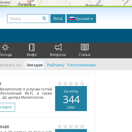
Вход
Русский
Погода
Инфо
Вопросы
Статьи
ировать по:
Звездам
Рейтингу
Расположению
я
Мелитополя. К услугам гостей
за ночь
есплатный Wi-Fi, а также
344
. До центра Мелитополя...
а Карте
UAH
чная