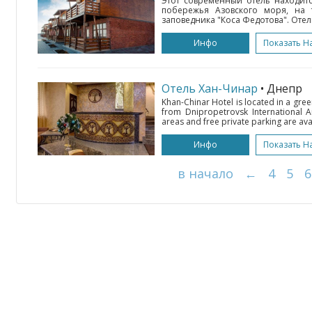
Этот современный отель находитс
побережья Азовского моря, на 
заповедника "Коса Федотова". Отель
Инфо
Показать Н
Отель Хан-Чинар
• Днепр
Khan-Chinar Hotel is located in a gre
from Dnipropetrovsk International Ai
areas and free private parking are ava
Инфо
Показать Н
в начало
←
4
5
6