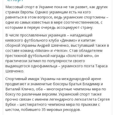
Массовый спорт в Украине пока не так развит, как других
странах Европы. Однако украинцам есть на кого
равняться в этом вопросе, ведь украинские спортсмены –
одни из самых известных в мире соотечественников, с
которыми в первую очередь ассоциируют страну.
В числе прославленных украинцев – нападающий
киевского футбольного клуба «Динамо» и капитан
сборной Украины Андрей Шевченко, выступавший также в
составе команд «Милан» и «Челси». Став обладателем
престижной футбольной награды «Золотой мяч», он
практически затмил по популярности своего
выдающегося однофамильца – украинского поэта Тараса
Шевченко.
Спортивный имидж Украины на международной арене
продвигают и знаменитые боксеры братья Владимир и
Виталий Кличко, оба – многократные чемпионы мира по
боксу по различным версиям. Украинский спорт также
прочно связан с именем легендарного легкоатлета Сергея
Бубки – шестикратного чемпиона мира по прыжкам с
шестом, побившего 35 мировых рекордов.