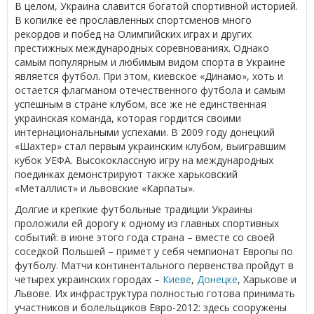
В целом, Украина славится богатой спортивной историей.
В копилке ее прославленных спортсменов много
рекордов и побед на Олимпийских играх и других
престижных международных соревнованиях. Однако
самым популярным и любимым видом спорта в Украине
является футбол. При этом, киевское «Динамо», хоть и
остается флагманом отечественного футбола и самым
успешным в стране клубом, все же не единственная
украинская команда, которая гордится своими
интернациональными успехами. В 2009 году донецкий
«Шахтер» стал первым украинским клубом, выигравшим
кубок УЕФА. Высококлассную игру на международных
поединках демонстрируют также харьковский
«Металлист» и львовские «Карпаты».
Долгие и крепкие футбольные традиции Украины
проложили ей дорогу к одному из главных спортивных
событий: в июне этого года страна – вместе со своей
соседкой Польшей – примет у себя чемпионат Европы по
футболу. Матчи континентального первенства пройдут в
четырех украинских городах –
Киеве
,
Донецке
, Харькове и
Львове. Их инфраструктура полностью готова принимать
участников и болельщиков Евро-2012: здесь сооружены