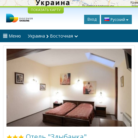
ПОКАЗАТЬ КАРТУ
Вход
Русский
Меню
Украина
Восточная
Отель "Здыбанка"