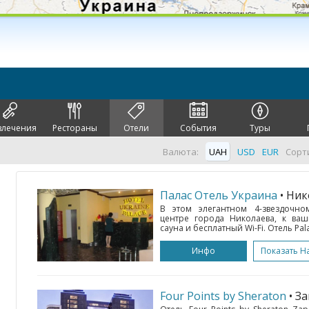
влечения
Рестораны
Отели
События
Туры
Валюта:
UAH
USD
EUR
Сорт
Палас Отель Украина
• Ни
В этом элегантном 4-звездочно
центре города Николаева, к ваш
сауна и бесплатный Wi-Fi. Отель Pala
Инфо
Показать Н
Four Points by Sheraton
• З