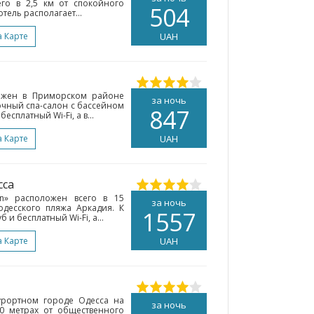
его в 2,5 км от спокойного
504
тель располагает...
а Карте
UAH
ложен в Приморском районе
за ночь
точный спа-салон с бассейном
847
есплатный Wi-Fi, а в...
а Карте
UAH
сса
en» расположен всего в 15
за ночь
одесского пляжа Аркадия. К
1557
и бесплатный Wi-Fi, а...
а Карте
UAH
курортном городе Одесса на
за ночь
50 метрах от общественного