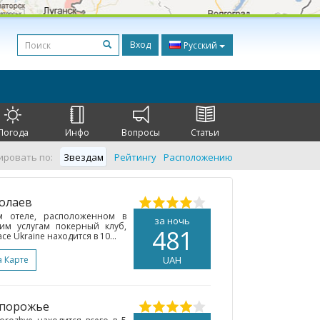
Вход
Русский
Погода
Инфо
Вопросы
Статьи
ировать по:
Звездам
Рейтингу
Расположению
колаев
м отеле, расположенном в
за ночь
им услугам покерный клуб,
481
ce Ukraine находится в 10...
а Карте
UAH
апорожье