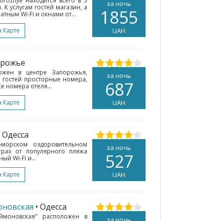
porozhye находится всего в 5
за ночь
 К услугам гостей магазин, а
1855
тным Wi-Fi и окнами от...
а Карте
UAH
орожье
ложен в центре Запорожья,
за ночь
м гостей просторные номера,
687
се номера отеля...
а Карте
UAH
• Одесса
оморском оздоровительном
за ночь
трах от популярного пляжа
527
ый Wi-Fi и...
а Карте
UAH
оновская
• Одесса
ймоновская" расположен в
за ночь