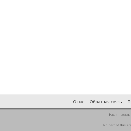
О нас
Обратная связь
П
Наши проекты
No part of this s