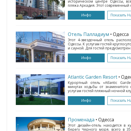
историческом центре Одессы, вс
пляжа Аркадия. Этот современный о
Инфо
Показать Н
Отель Палладиум
• Одесса
Этот 4-звездочный отель распо
Одессы. К услугам гостей круглосу
и сауной. Для гостей предусмотрен б
Инфо
Показать Н
Atlantic Garden Resort
• Оде
Курортный отель «Atlantic Gard
минутах ходьбы от знаменитого 
услугам гостей пляжный ночной клуб 
Инфо
Показать Н
Променада
• Одесса
Этот дизайн-отель находится в 
берегу Черного моря, всего в 3