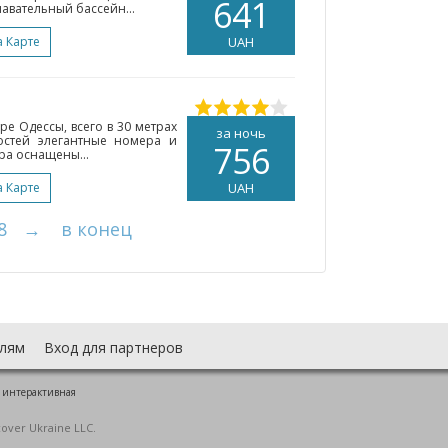
641
лавательный бассейн...
а Карте
UAH
тре Одессы, всего в 30 метрах
за ночь
гостей элегантные номера и
756
ера оснащены...
а Карте
UAH
8
→
в конец
лям
Вход для партнеров
 интерактивная
cover Ukraine LLC.