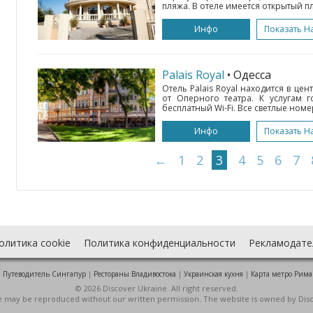
пляжа. В отеле имеется открытый п
Инфо
Показать Н
Palais Royal
• Одесса
Отель Palais Royal находится в цен
от Оперного театра. К услугам 
бесплатный Wi-Fi. Все светлые ном
Инфо
Показать Н
←
1
2
3
4
5
6
7
олитика cookie
Политика конфиденциальности
Рекламодате
:
Путеводитель Сингапур
|
Рестораны Владивостока
|
Украинская кухня
|
Карта метро Рима
© 2026 Discover Ukraine. All right reserved.
ite may be reproduced without our written permission. The website is owned by Dis