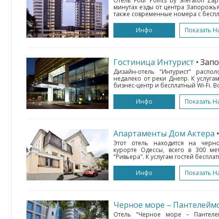
Отель Four Points by Sheraton Za
минутах езды от центра Запорожья.
также современные номера с беспла
Инфо
Показать Н
Гостиница Интурист
• Зап
Дизайн-отель "Интурист" распо
недалеко от реки Днепр. К услуга
бизнес-центр и бесплатный Wi-Fi. В
Инфо
Показать Н
Апартаменты Дом Актера
Этот отель находится на черн
курорте Одессы, всего в 300 ме
"Ривьера". К услугам гостей бесплатн
Инфо
Показать Н
Черное море – Пантелейм
Отель "Черное море – Пантеле