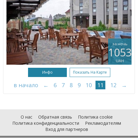
за ночь
1053
UAH
Инфо
Показать На Карте
в начало
←
6
7
8
9
10
11
12
→
О нас
Обратная связь
Политика cookie
Политика конфиденциальности
Рекламодателям
Вход для партнеров