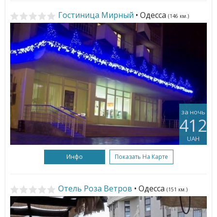
Гостиница Мирный
• Одесса
(146 км.)
за ночь
412
UAH
Инфо
Показать На Карте
Отель Роза Ветров
• Одесса
(151 км.)