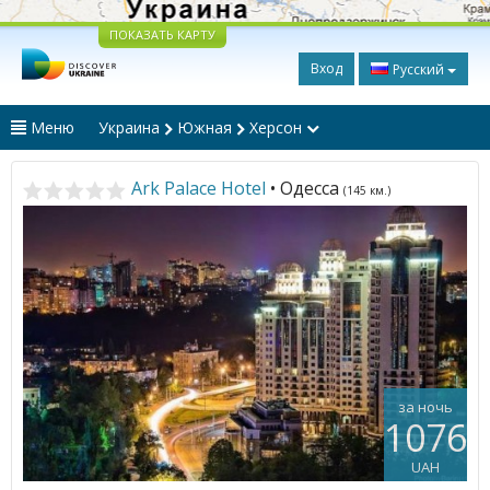
ПОКАЗАТЬ КАРТУ
Вход
Русский
Меню
Украина
Южная
Херсон
Ark Palace Hotel
• Одесса
(145 км.)
за ночь
1076
UAH