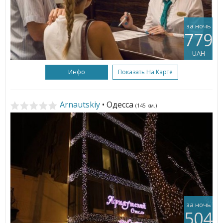
за ночь
779
UAH
Инфо
Показать На Карте
Arnautskiy
• Одесса
(145 км.)
за ночь
504