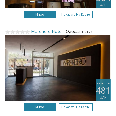
UAH
Инфо
Показать На Карте
Marenero Hotel
• Одесса
(146 км.)
за ночь
481
UAH
Инфо
Показать На Карте