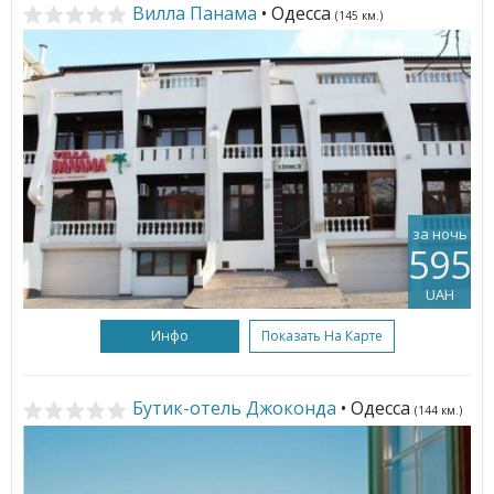
Вилла Панама
• Одесса
(145 км.)
за ночь
595
UAH
Инфо
Показать На Карте
Бутик-отель Джоконда
• Одесса
(144 км.)