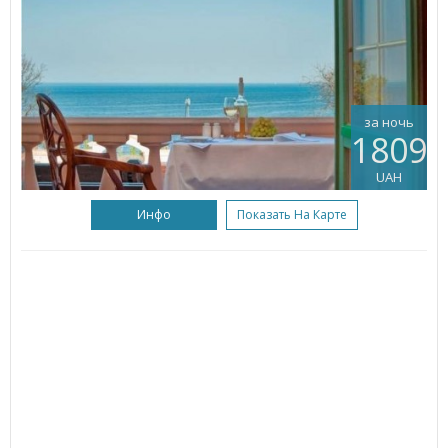
за ночь
1809
UAH
Инфо
Показать На Карте