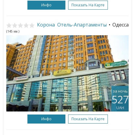
Инфо
Показать На Карте
Корона Отель-Апартаменты
• Одесса
(145 км.)
за ночь
527
UAH
Инфо
Показать На Карте