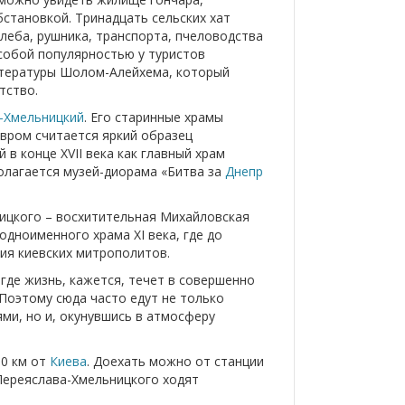
становкой. Тринадцать сельских хат
леба, рушника, транспорта, пчеловодства
собой популярностью у туристов
итературы Шолом-Алейхема, который
тство.
-Хмельницкий
. Его старинные храмы
вром считается яркий образец
 в конце XVII века как главный храм
олагается музей-диорама «Битва за
Днепр
ицкого – восхитительная Михайловская
одноименного храма XI века, где до
ия киевских митрополитов.
где жизнь, кажется, течет в совершенно
 Поэтому сюда часто едут не только
и, но и, окунувшись в атмосферу
00 км от
Киева
. Доехать можно от станции
 Переяслава-Хмельницкого ходят