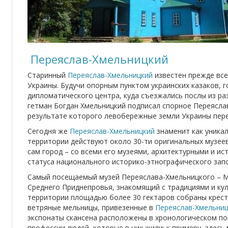
Переяслав-Хмельницкий
Старинный
Переяслав-Хмельницкий
известен прежде все
Украины. Будучи опорным пунктом украинских казаков, 
дипломатического центра, куда съезжались послы из раз
гетман Богдан Хмельницкий подписал спорное Переяслав
результате которого левобережные земли Украины пере
Сегодня же
Переяслав-Хмельницкий
знаменит как уникал
территории действуют около 30-ти оригинальных музеев,
сам город – со всеми его музеями, архитектурными и и
статуса национального историко-этнографического зап
Самый посещаемый музей Переяслава-Хмельницкого – М
Среднего Приднепровья, знакомящий с традициями и кул
территории площадью более 30 гектаров собраны крест
ветряные мельницы, привезенные в
Переяслав-Хмельни
экспонаты скансена расположены в хронологическом п
профессии людей, которые в них жили: к примеру, здес