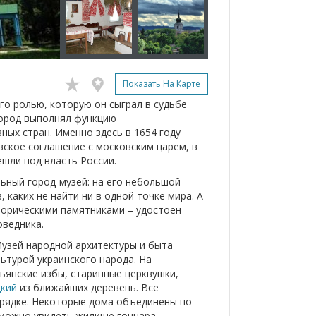
Показать На Карте
го ролью, которую он сыграл в судьбе
город выполнял функцию
ных стран. Именно здесь в 1654 году
ское соглашение с московским царем, в
шли под власть России.
ьный город-музей: на его небольшой
 каких не найти ни в одной точке мира. А
сторическими памятниками – удостоен
оведника.
узей народной архитектуры и быта
ьтурой украинского народа. На
ьянские избы, старинные церквушки,
цкий
из ближайших деревень. Все
орядке. Некоторые дома объединены по
ь можно увидеть жилище гончара,