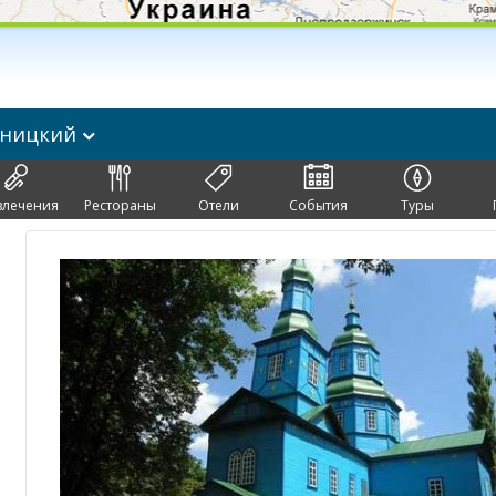
ьницкий
влечения
Рестораны
Отели
События
Туры