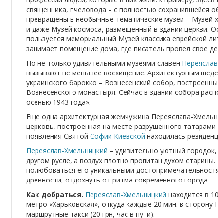
священника, пчеловода – с полностью сохранившейся об
превращены в необычные тематические музеи – Музей х
и даже Музей космоса, размещенный в здании церкви. О
пользуется мемориальный Музей классика еврейской л
занимает помещение дома, где писатель провел свое де
Но не только удивительными музеями славен
Переяслав
вызывают не меньшее восхищение. Архитектурным шеде
украинского барокко – Вознесенский собор, построенный
Вознесенского монастыря. Сейчас в здании собора расп
осенью 1943 года».
Еще одна архитектурная жемчужина Переяслава-Хмельн
церковь, построенная на месте разрушенного татарами 
появления Святой
Софии Киевской
находилась резиденц
Переяслав-Хмельницкий
– удивительно уютный городок, 
другом русле, а воздух плотно пропитан духом старины.
полюбоваться его уникальными достопримечательностям
древности, отдохнуть от ритма современного города.
Как добраться.
Переяслав-Хмельницкий
находится в 1
метро «Харьковская», откуда каждые 20 мин. в сторону
маршрутные такси (20 грн, час в пути).