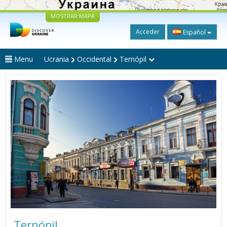
MOSTRAR MAPA
Acceder
Español
Menu
Ucrania
Occidental
Ternópil
Ternópil