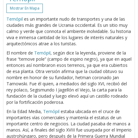
Mostrar En Mapa
Ternópil
es un importante nudo de transportes y una de las
ciudades más grandes de Ucrania occidental. Es un sitio muy
calmo y verde que connota el ambiente inolvidable. Su historia
viva e inmensa cantidad de los lugares de interés naturales y
arquitectónicos atrae a los turistas.
El nombre de
Ternópil
, según dice la leyenda, proviene de la
frase “ternove pole” (campo de espino negro), ya que en aquel
entonces así nombraron esos terrenos, ya que era cubiertos
de esa planta. Otra versión afirma que la ciudad obtuvo su
nombre en honor de su fundador, hetman coronado Jan
Tarnowski. Fue él quien, a mediados del siglo XVI, recibió del
rey polaco, Segismundo I Jagellón el Viejo, la carta para la
fundación de la ciudad y luego elevó aquí un castillo rodeado
por la fortificación poderosa.
En la Edad Media,
Ternópil
estaba ubicada en el cruce de
importantes vías comerciales y mantenía el estatus de un
importante centro de negocios. La ciudad pasaba de manos a
manos. Así, a finales del siglo XVIII fue usurpada por el Imperio
austrohúngaro, pero después de la Primera Guerra Mundial