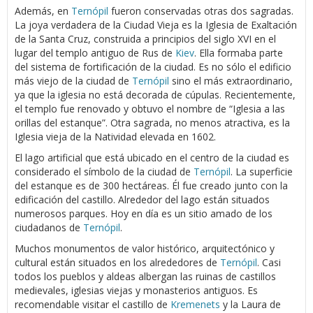
Además, en
Ternópil
fueron conservadas otras dos sagradas.
La joya verdadera de la Ciudad Vieja es la Iglesia de Exaltación
de la Santa Cruz, construida a principios del siglo XVI en el
lugar del templo antiguo de Rus de
Kiev
. Ella formaba parte
del sistema de fortificación de la ciudad. Es no sólo el edificio
más viejo de la ciudad de
Ternópil
sino el más extraordinario,
ya que la iglesia no está decorada de cúpulas. Recientemente,
el templo fue renovado y obtuvo el nombre de “Iglesia a las
orillas del estanque”. Otra sagrada, no menos atractiva, es la
Iglesia vieja de la Natividad elevada en 1602.
El lago artificial que está ubicado en el centro de la ciudad es
considerado el símbolo de la ciudad de
Ternópil
. La superficie
del estanque es de 300 hectáreas. Él fue creado junto con la
edificación del castillo. Alrededor del lago están situados
numerosos parques. Hoy en día es un sitio amado de los
ciudadanos de
Ternópil
.
Muchos monumentos de valor histórico, arquitectónico y
cultural están situados en los alrededores de
Ternópil
. Casi
todos los pueblos y aldeas albergan las ruinas de castillos
medievales, iglesias viejas y monasterios antiguos. Es
recomendable visitar el castillo de
Kremenets
y la Laura de