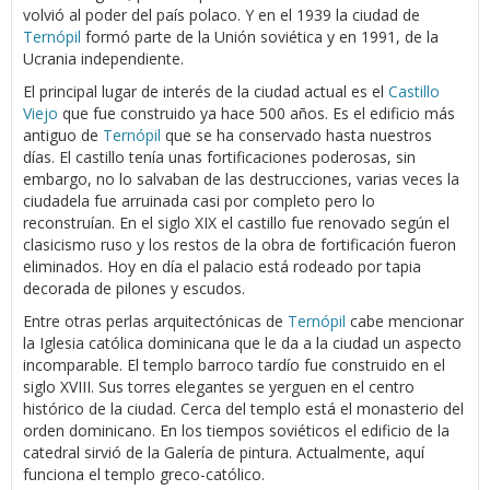
volvió al poder del país polaco. Y en el 1939 la ciudad de
Ternópil
formó parte de la Unión soviética y en 1991, de la
Ucrania independiente.
El principal lugar de interés de la ciudad actual es el
Castillo
Viejo
que fue construido ya hace 500 años. Es el edificio más
antiguo de
Ternópil
que se ha conservado hasta nuestros
días. El castillo tenía unas fortificaciones poderosas, sin
embargo, no lo salvaban de las destrucciones, varias veces la
ciudadela fue arruinada casi por completo pero lo
reconstruían. En el siglo XIX el castillo fue renovado según el
clasicismo ruso y los restos de la obra de fortificación fueron
eliminados. Hoy en día el palacio está rodeado por tapia
decorada de pilones y escudos.
Entre otras perlas arquitectónicas de
Ternópil
cabe mencionar
la Iglesia católica dominicana que le da a la ciudad un aspecto
incomparable. El templo barroco tardío fue construido en el
siglo XVIII. Sus torres elegantes se yerguen en el centro
histórico de la ciudad. Cerca del templo está el monasterio del
orden dominicano. En los tiempos soviéticos el edificio de la
catedral sirvió de la Galería de pintura. Actualmente, aquí
funciona el templo greco-católico.