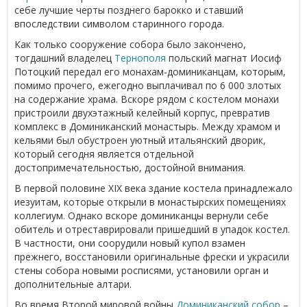
себе лучшие черты позднего барокко и ставший
впоследствии символом старинного города.
Как только сооружение собора было закончено,
тогдашний владелец
Тернополя
польский магнат Иосиф
Потоцкий передал его монахам-доминиканцам, которым,
помимо прочего, ежегодно выплачивал по 6 000 злотых
на содержание храма. Вскоре рядом с костелом монахи
пристроили двухэтажный келейный корпус, превратив
комплекс в Доминиканский монастырь. Между храмом и
кельями был обустроен уютный итальянский дворик,
который сегодня является отдельной
достопримечательностью, достойной внимания.
В первой половине XIX века здание костела принадлежало
иезуитам, которые открыли в монастырских помещениях
коллегиум. Однако вскоре доминиканцы вернули себе
обитель и отреставрировали пришедший в упадок костел.
В частности, они соорудили новый купол взамен
прежнего, восстановили оригинальные фрески и украсили
стены собора новыми росписями, установили орган и
дополнительные алтари.
Во время Второй мировой войны
Доминиканский собор
–