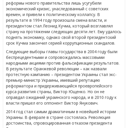
реформы нового правительства лишь усугубили
экономический кризис, унаследованный с советских
времен, и привели к политическому коллапсу. В
результате в 1994 году произошла смена власти, и
президентом стал Леонид Кучма, который возглавлял
страну на протяжении следующих десяти лет. Ему удалось
поднять экономику, однако свой второй президентский
срок Кучма закончил серией коррупционных скандалов.
Следующие выборы главы государства в 2004 году были
беспрецедентными и сопровождались массовыми
народными акциями против фальсификации результатов.
В результате Оранжевой революции – как назвали
протестную кампанию – президентом Украины стал экс-
премьер-министр Украины, имевший репутацию
реформатора и придерживающийся проевропейского
курса развития страны, Виктор Ющенко. Но он не
оправдал ожиданий украинского народа, и в 2010 году к
власти пришел его оппонент Виктор Янукович.
2014 год стал самым драматичным в новейшей истории
Украины. В феврале в стране состоялась Революция
достоинства, спровоцированная отказом президента