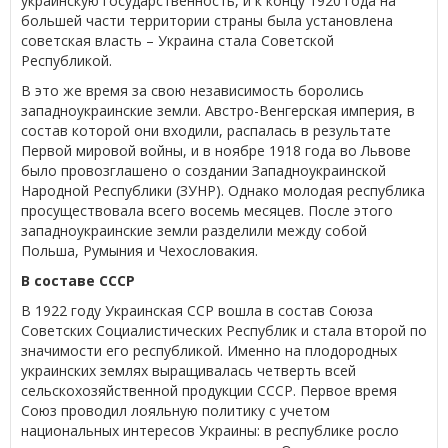
украинскую государственность, и к концу 1920 года на
большей части территории страны была установлена
советская власть – Украина стала Советской
Республикой.
В это же время за свою независимость боролись
западноукраинские земли. Австро-Венгерская империя, в
состав которой они входили, распалась в результате
Первой мировой войны, и в ноябре 1918 года во Львове
было провозглашено о создании Западноукраинской
Народной Республики (ЗУНР). Однако молодая республика
просуществовала всего восемь месяцев. После этого
западноукраинские земли разделили между собой
Польша, Румыния и Чехословакия.
В составе СССР
В 1922 году Украинская ССР вошла в состав Союза
Советских Социалистических Республик и стала второй по
значимости его республикой. Именно на плодородных
украинских землях выращивалась четверть всей
сельскохозяйственной продукции СССР. Первое время
Союз проводил лояльную политику с учетом
национальных интересов Украины: в республике росло