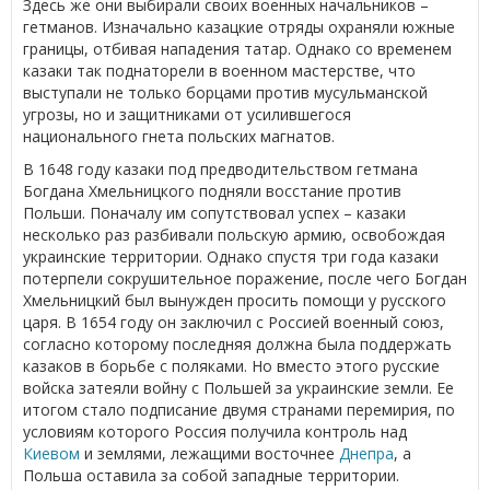
Здесь же они выбирали своих военных начальников –
гетманов. Изначально казацкие отряды охраняли южные
границы, отбивая нападения татар. Однако со временем
казаки так поднаторели в военном мастерстве, что
выступали не только борцами против мусульманской
угрозы, но и защитниками от усилившегося
национального гнета польских магнатов.
В 1648 году казаки под предводительством гетмана
Богдана Хмельницкого подняли восстание против
Польши. Поначалу им сопутствовал успех – казаки
несколько раз разбивали польскую армию, освобождая
украинские территории. Однако спустя три года казаки
потерпели сокрушительное поражение, после чего Богдан
Хмельницкий был вынужден просить помощи у русского
царя. В 1654 году он заключил с Россией военный союз,
согласно которому последняя должна была поддержать
казаков в борьбе с поляками. Но вместо этого русские
войска затеяли войну с Польшей за украинские земли. Ее
итогом стало подписание двумя странами перемирия, по
условиям которого Россия получила контроль над
Киевом
и землями, лежащими восточнее
Днепра
, а
Польша оставила за собой западные территории.