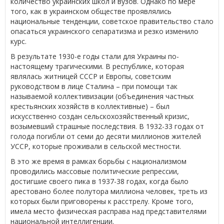
количество украинских школ и вузов. Однако по мере
того, как в украинском обществе проявлялись
национальные тенденции, советское правительство стало
опасаться украинского сепаратизма и резко изменило
курс.
В результате 1930-е годы стали для Украины по-
настоящему трагическими. В республике, которая
являлась житницей СССР и Европы, советским
руководством в лице Сталина – при помощи так
называемой коллективизации (объединения частных
крестьянских хозяйств в коллективные) – был
искусственно создан сельскохозяйственный кризис,
возымевший страшные последствия. В 1932-33 годах от
голода погибли от семи до десяти миллионов жителей
УССР, которые проживали в сельской местности.
В это же время в рамках борьбы с национализмом
проводились массовые политические репрессии,
достигшие своего пика в 1937-38 годах, когда было
арестовано более полутора миллиона человек, треть из
которых были приговорены к расстрелу. Кроме того,
имела место физическая расправа над представителями
национальной интеллигенции.