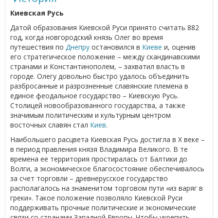
Киевская Русь
Датой образования Киевской Руси принято считать 882
год, когда новгородский князь Олег во время
путешествия по
Днепру
остановился в
Киеве
и, оценив
его стратегическое положение – между скандинавскими
странами и Константинополем, – захватил власть в
городе. Олегу довольно быстро удалось объединить
разбросанные и разрозненные славянские племена в
единое феодальное государство – Киевскую Русь.
Столицей новообразованного государства, а также
значимым политическим и культурным центром
восточных славян стал
Киев
.
Наибольшего расцвета Киевская Русь достигла в Х веке –
в период правления князя Владимира Великого. В те
времена ее территория простиралась от Балтики до
Волги, а экономическое благосостояние обеспечивалось
за счет торговли – древнерусское государство
располагалось на знаменитом торговом пути «из варяг в
греки». Такое положение позволяло Киевской Руси
поддерживать прочные политические и экономические
связи со странами Западной Европы. Чтобы укрепить