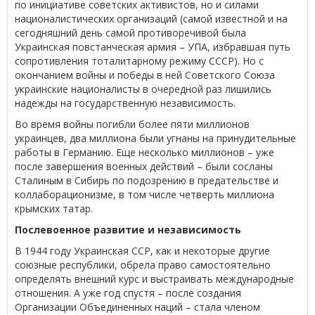
по инициативе советских активистов, но и силами
националистических организаций (самой известной и на
сегодняшний день самой противоречивой была
Украинская повстанческая армия – УПА, избравшая путь
сопротивления тоталитарному режиму СССР). Но с
окончанием войны и победы в ней Советского Союза
украинские националисты в очередной раз лишились
надежды на государственную независимость.
Во время войны погибли более пяти миллионов
украинцев, два миллиона были угнаны на принудительные
работы в Германию. Еще несколько миллионов – уже
после завершения военных действий – были сосланы
Сталиным в Сибирь по подозрению в предательстве и
коллаборационизме, в том числе четверть миллиона
крымских татар.
Послевоенное развитие и независимость
В 1944 году Украинская ССР, как и некоторые другие
союзные республики, обрела право самостоятельно
определять внешний курс и выстраивать международные
отношения. А уже год спустя – после создания
Организации Объединенных наций – стала членом