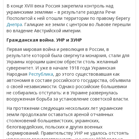
В конце XVIII века Россия закрепила контроль над
украинскими землями – в результате раздела Речи
Посполитой к ней отошли территории по правому берегу
Днепра
. Галицкие же земли с центром во Львове перешли
во владение Австрийской империи.
Гражданская война. УНР и ЗУНР
Первая мировая война и революция в России, в
результате которой была свергнута монархия, стали для
Украины хорошим шансом обрести столь желанный
суверенитет. И уже в начале 1918 года Украинская
Народная
Республика
, до этого существовавшая как
автономия в составе российского государства, объявила
о своей независимости. Однако российские большевики
не собирались отступать: и в Украине развернулась
вооруженная борьба за установление советской власти.
На протяжении следующих нескольких лет украинские
земли продолжали оставаться ареной отчаянных
столкновений большевистских, украинских,
белогвардейских, польских и других военных
формирований. Правительству УНР не удалось отстоять