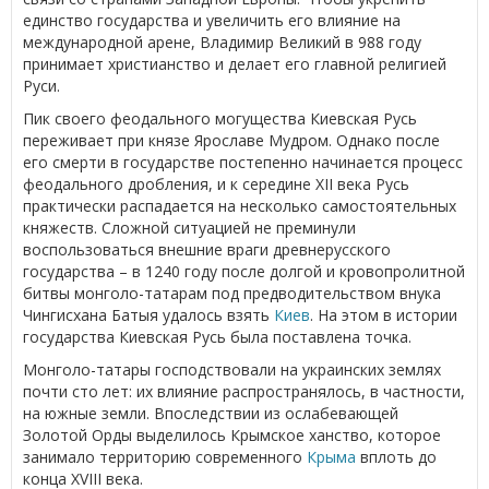
единство государства и увеличить его влияние на
международной арене, Владимир Великий в 988 году
принимает христианство и делает его главной религией
Руси.
Пик своего феодального могущества Киевская Русь
переживает при князе Ярославе Мудром. Однако после
его смерти в государстве постепенно начинается процесс
феодального дробления, и к середине XII века Русь
практически распадается на несколько самостоятельных
княжеств. Сложной ситуацией не преминули
воспользоваться внешние враги древнерусского
государства – в 1240 году после долгой и кровопролитной
битвы монголо-татарам под предводительством внука
Чингисхана Батыя удалось взять
Киев
. На этом в истории
государства Киевская Русь была поставлена точка.
Монголо-татары господствовали на украинских землях
почти сто лет: их влияние распространялось, в частности,
на южные земли. Впоследствии из ослабевающей
Золотой Орды выделилось Крымское ханство, которое
занимало территорию современного
Крыма
вплоть до
конца XVIII века.