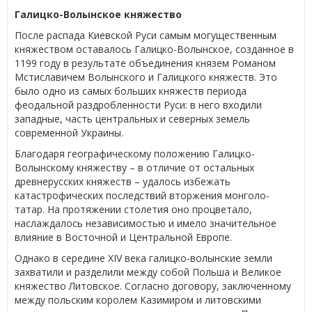
Галицко-Волынское княжество
После распада Киевской Руси самым могущественным
княжеством оставалось Галицко-Волынское, созданное в
1199 году в результате объединения князем Романом
Мстиславичем Волынского и Галицкого княжеств. Это
было одно из самых больших княжеств периода
феодальной раздробленности Руси: в него входили
западные, часть центральных и северных земель
современной Украины.
Благодаря географическому положению Галицко-
Волынскому княжеству – в отличие от остальных
древнерусских княжеств – удалось избежать
катастрофических последствий вторжения монголо-
татар. На протяжении столетия оно процветало,
наслаждалось независимостью и имело значительное
влияние в Восточной и Центральной Европе.
Однако в середине XIV века галицко-волынские земли
захватили и разделили между собой Польша и Великое
княжество Литовское. Согласно договору, заключенному
между польским королем Казимиром и литовскими