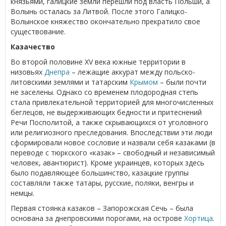
князьями, галицкие земли перешли под власть Польши, а
Волынь осталась за Литвой. После этого Галицко-
Волынское княжество окончательно прекратило свое
существование.
Казачество
Во второй половине XV века южные территории в
низовьях
Днепра
– лежащие аккурат между польско-
литовскими землями и татарским
Крымом
– были почти
не заселены. Однако со временем плодородная степь
стала привлекательной территорией для многочисленных
беглецов, не выдерживающих бедности и притеснений
Речи Посполитой, а также скрывающихся от уголовного
или религиозного преследования. Впоследствии эти люди
сформировали новое сословие и назвали себя казаками (в
переводе с тюркского «казак» – свободный и независимый
человек, авантюрист). Кроме украинцев, которых здесь
было подавляющее большинство, казацкие группы
составляли также татары, русские, поляки, венгры и
немцы.
Первая стоянка казаков – Запорожская Сечь – была
основана за днепровскими порогами, на острове
Хортица
.