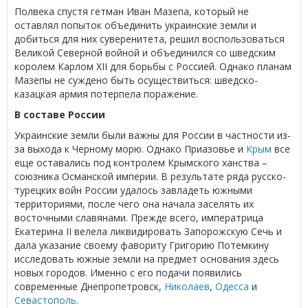
Полвека спустя гетман Иван Мазепа, который не
оставлял попыток объединить украинские земли и
добиться для них суверенитета, решил воспользоваться
Великой Северной войной и объединился со шведским
королем Карлом XII для борьбы с Россией. Однако планам
Мазепы не суждено быть осуществиться: шведско-
казацкая армия потерпела поражение.
В составе России
Украинские земли были важны для России в частности из-
за выхода к Черному морю. Однако Приазовье и
Крым
все
еще оставались под контролем Крымского ханства –
союзника Османской империи. В результате ряда русско-
турецких войн России удалось завладеть южными
территориями, после чего она начала заселять их
восточными славянами. Прежде всего, императрица
Екатерина II велела ликвидировать Запорожскую Сечь и
дала указание своему фавориту Григорию Потемкину
исследовать южные земли на предмет основания здесь
новых городов. Именно с его подачи появились
современные Днепропетровск,
Николаев
,
Одесса
и
Севастополь
.