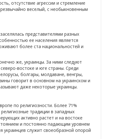
сть, отсутствие агрессии и стремление
чрезвычайно веселый, с необыкновенным
 заселялась представителями разных
особенностью ее населения является
оживают более ста национальностей и
онечно же, украинцы. За ними следуют
северо-востоке и юге страны. Среди
елорусы, болгары, молдаване, венгры,
раины говорит в основном на украинском и
называют даже некоторые украинцы.
Европе по религиозности. Более 71%
ы религиозные традиции в западных
верующих активно растет и на востоке
остоянием и постоянно падающим уровнем
 для украинцев служит своеобразной опорой