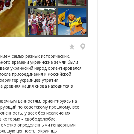
нием самых разных исторических,
ьного времени украинские земли были
I века украинский народ ориентировался
после присоединения к Российской
 характер украинцев утратил
а древняя нация снова находится в
звечным ценностям, ориентируясь на
гирующий по советскому прошлому, все
зненность, у всех без исключения
из которых – свободолюбие,
 с четко определенными гендерными
ольшую ценность. Украинцы