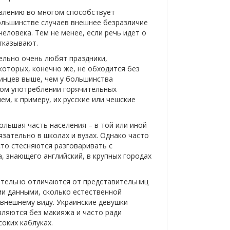
влению во многом способствует
большинстве случаев внешнее безразличие
еловека. Тем не менее, если речь идет о
тказывают.
ельно очень любят праздники,
оторых, конечно же, не обходится без
аинцев выше, чем у большинства
ном употреблении горячительных
ем, к примеру, их русские или чешские
ольшая часть населения – в той или иной
язательно в школах и вузах. Однако часто
сто стесняются разговаривать с
, знающего английский, в крупных городах
вительно отличаются от представительниц
ми данными, сколько естественной
внешнему виду. Украинские девушки
вляются без макияжа и часто ради
оких каблуках.