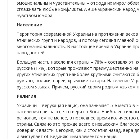
эмоциональны и чувствительны – отсюда их миролюбиво
сглаживать любые конфликты. А еще украинский народ 
чувством юмора.
Население
Территория современной Украины на протяжении веков
этнических групп и народов, и потому сегодня главной 
многонациональность. В настоящее время в Украине пр
народностей.
Большую часть населения страны – 78% – составляют, к
русские (17%), которые проживают преимущественно на 
других этнических групп наиболее крупными считаются б
румыны, поляки, евреи, крымские татары. Население Ук
русском языках. Причем, русский своим родным языком 
Религия
Украинцы – верующая нация, она занимает 5-е место в 
населения признают, что верят в Бога. Наиболее сильн
регионах, тем не менее, в последнее время количество 
страны. Связано это прежде всего с невысоким благос
доверия к власти. Сегодня, как и столетия назад, вера
и выступает объединяющим элементом нации.