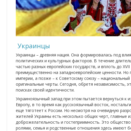
Украинцы
Украинцы – древняя нация. Она формировалась под влия
политических и культурных факторов. В течение длител
частью разных европейских государств, и вплоть до XVI
преимущественно на западноевропейские ценности. Но 
империи, а позже – к Советскому союзу – национальный
оригинальные черты. Сегодня, обретя независимость, эт
поисках своей идентичности.
Украиноязычный запад при этом пытается вернуться к и
Европу, в то время как русскоязычный восток, носталь
еще тяготеет к России. Но несмотря на очевидную разро
жителей Украины есть несколько общих черт, главные 
доброжелательность и гостеприимность. Это общество
ролями, семья и родственные отношения здесь имеют б