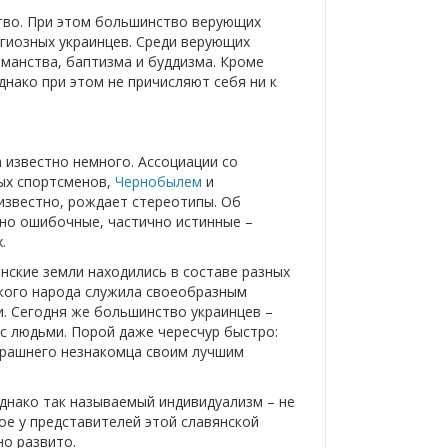
ство. При этом большинство верующих
гиозных украинцев. Среди верующих
манства, баптизма и буддизма. Кроме
нако при этом не причисляют себя ни к
а известно немного. Ассоциации со
ных спортсменов,
Чернобылем
и
известно, рождает стереотипы. Об
чно ошибочные, частично истинные –
.
инские земли находились в составе разных
ского народа служила своеобразным
. Сегодня же большинство украинцев –
с людьми. Порой даже чересчур быстро:
ерашнего незнакомца своим лучшим
Однако так называемый индивидуализм – не
ое у представителей этой славянской
но развито.