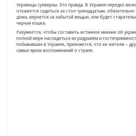
Украинцы суеверны. Это правда. В Украине нередко мож
откажется садиться за стол тринадцатым, обязательно п
дома, вернется за забытой вещью, или будет старател
черная кошка.
Разумеется, чтобы составить истинное мнение об украин
полной мере насладиться их радушием и гостеприимност
побывавших в Украине, признаются, что ее жители – др
самых ярких воспоминаний о стране.