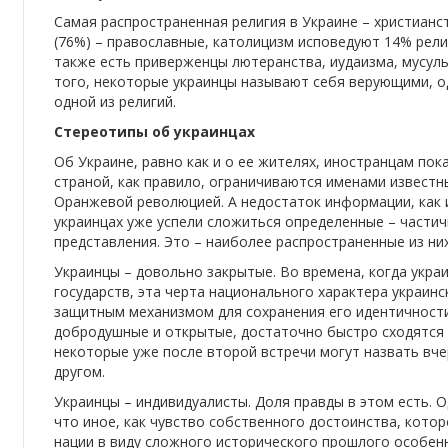
Самая распространенная религия в Украине – христиан
(76%) – православные, католицизм исповедуют 14% рели
также есть приверженцы лютеранства, иудаизма, мусуль
того, некоторые украинцы называют себя верующими, од
одной из религий.
Стереотипы об украинцах
Об Украине, равно как и о ее жителях, иностранцам пок
страной, как правило, ограничиваются именами извест
Оранжевой революцией. А недостаток информации, как 
украинцах уже успели сложиться определенные – части
представления. Это – наиболее распространенные из них
Украинцы – довольно закрытые. Во времена, когда укра
государств, эта черта национального характера украин
защитным механизмом для сохранения его идентичности
добродушные и открытые, достаточно быстро сходятся 
некоторые уже после второй встречи могут назвать вч
другом.
Украинцы – индивидуалисты. Доля правды в этом есть. 
что иное, как чувство собственного достоинства, котор
нации в виду сложного исторического прошлого особен