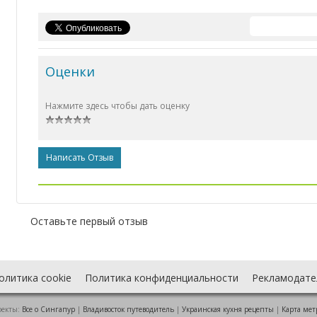
Оценки
Нажмите здесь чтобы дать оценку
Написать Отзыв
Оставьте первый отзыв
олитика cookie
Политика конфиденциальности
Рекламодате
оекты:
Все о Cингапур
|
Владивосток путеводитель
|
Украинская кухня рецепты
|
Карта мет