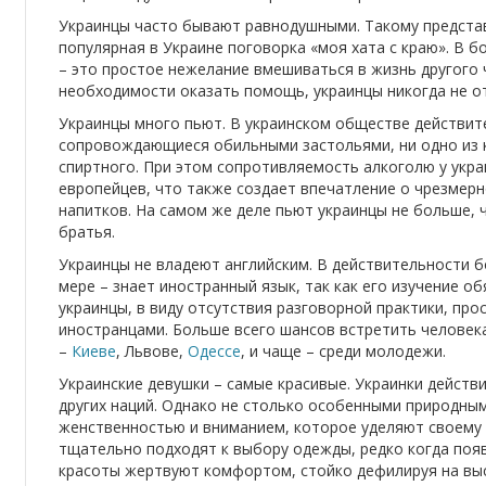
Украинцы часто бывают равнодушными. Такому предста
популярная в Украине поговорка «моя хата с краю». В 
– это простое нежелание вмешиваться в жизнь другого ч
необходимости оказать помощь, украинцы никогда не о
Украинцы много пьют. В украинском обществе действит
сопровождающиеся обильными застольями, ни одно из к
спиртного. При этом сопротивляемость алкоголю у укр
европейцев, что также создает впечатление о чрезмер
напитков. На самом же деле пьют украинцы не больше, ч
братья.
Украинцы не владеют английским. В действительности б
мере – знает иностранный язык, так как его изучение об
украинцы, в виду отсутствия разговорной практики, про
иностранцами. Больше всего шансов встретить человека
–
Киеве
, Львове,
Одессе
, и чаще – среди молодежи.
Украинские девушки – самые красивые. Украинки дейст
других наций. Однако не столько особенными природны
женственностью и вниманием, которое уделяют своему 
тщательно подходят к выбору одежды, редко когда поя
красоты жертвуют комфортом, стойко дефилируя на выс