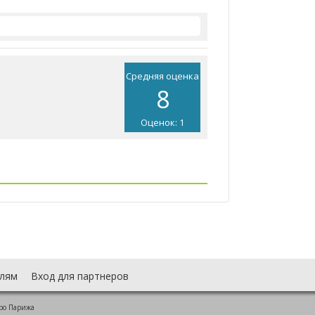
Средняя оценка
8
Оценок: 1
лям
Вход для партнеров
ро Парижа