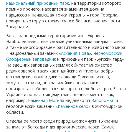
национальный природный парк
, на территории которого,
помимо прочего, находится знаменитая Долина
нарциссов и наивысшая точка Украины – гора Говерла,
покорить которую стремятся все без исключения гости
Закарпатья.
Богат заповедными территориями и юг Украины.
Наиболее известные своими уникальными ландшафтами,
а также многообразием растительного и животного мира
– национальный заказник «
Аскания-Нова
»,
Черноморский
биосферный заповедник
и природный парк «Бугский гард».
На здешних заповедных землях обитает множество
редких зверей, таких как индийские антилопы, зебры,
шотландские пони и дикие лошади Пржевальского,
зимуют сотни видов красивейших пернатых и
произрастают более тысячи сортов целебных трав. Есть в
Украине и по-настоящему таинственные места – как,
например,
Каменная Могила
недалеко от
Запорожья
и
геологический заказник
«Каменное село»
в Житомирской
области.
Отдельное место среди природных жемчужин Украины
занимают ботсады и дендрологические парки. Самые