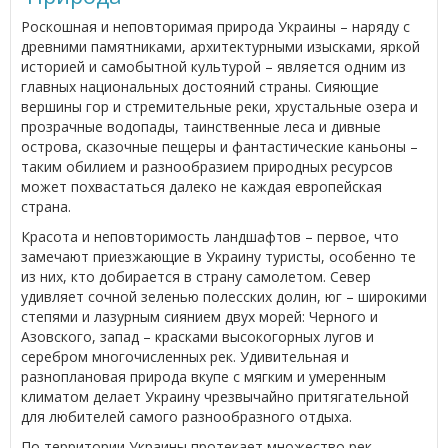
Роскошная и неповторимая природа Украины – наряду с
древними памятниками, архитектурными изысками, яркой
историей и самобытной культурой – является одним из
главных национальных достояний страны. Сияющие
вершины гор и стремительные реки, хрустальные озера и
прозрачные водопады, таинственные леса и дивные
острова, сказочные пещеры и фантастические каньоны –
таким обилием и разнообразием природных ресурсов
может похвастаться далеко не каждая европейская
страна.
Красота и неповторимость ландшафтов – первое, что
замечают приезжающие в Украину туристы, особенно те
из них, кто добирается в страну самолетом. Север
удивляет сочной зеленью полесских долин, юг – широкими
степями и лазурным сиянием двух морей: Черного и
Азовского, запад – красками высокогорных лугов и
серебром многочисленных рек. Удивительная и
разноплановая природа вкупе с мягким и умеренным
климатом делает Украину чрезвычайно притягательной
для любителей самого разнообразного отдыха.
По территории Украины протекает множество рек,