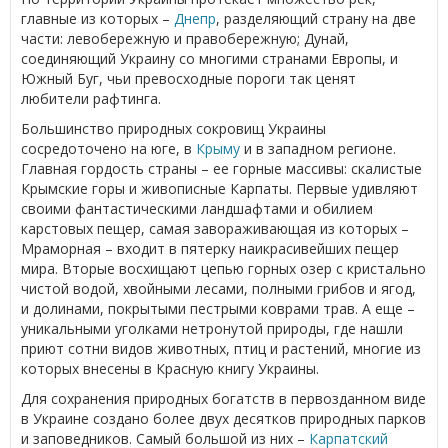
главные из которых –
Днепр
, разделяющий страну на две
части: левобережную и правобережную; Дунай,
соединяющий Украину со многими странами Европы, и
Южный Буг, чьи превосходные пороги так ценят
любители рафтинга.
Большинство природных сокровищ Украины
сосредоточено на юге, в
Крыму
и в западном регионе.
Главная гордость страны – ее горные массивы: скалистые
Крымские горы и живописные Карпаты. Первые удивляют
своими фантастическими ландшафтами и обилием
карстовых пещер, самая завораживающая из которых –
Мраморная – входит в пятерку наикрасивейших пещер
мира. Вторые восхищают цепью горных озер с кристально
чистой водой, хвойными лесами, полными грибов и ягод,
и долинами, покрытыми пестрыми коврами трав. А еще –
уникальными уголками нетронутой природы, где нашли
приют сотни видов животных, птиц и растений, многие из
которых внесены в Красную книгу Украины.
Для сохранения природных богатств в первозданном виде
в Украине создано более двух десятков природных парков
и заповедников. Самый большой из них –
Карпатский