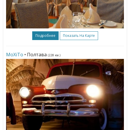
Подробнее
Показать На Карте
МоХіТо
• Полтава
(228 км.)