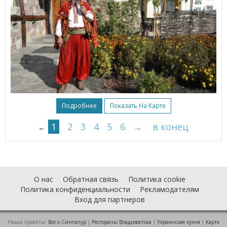
Подробнее
Показать На Карте
1
2
3
4
5
6
→
в конец
←
О нас
Обратная связь
Политика cookie
Политика конфиденциальности
Рекламодателям
Вход для партнеров
Наши проекты:
Все о Cингапур
|
Рестораны Владивостока
|
Украинская кухня
|
Карта