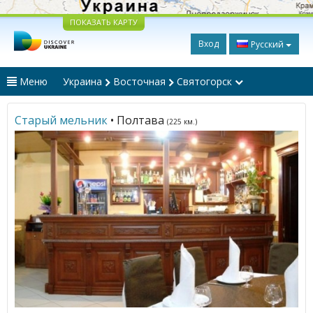
ПОКАЗАТЬ КАРТУ
Вход
Русский
Меню
Украина
Восточная
Святогорск
Старый мельник
• Полтава
(225 км.)