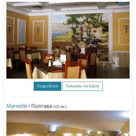
Подробнее
Показать На Карте
Marseille
• Полтава
(232 км.)