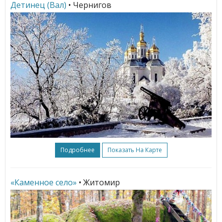
Детинец (Вал)
• Чернигов
Подробнее
Показать На Карте
«Каменное село»
• Житомир