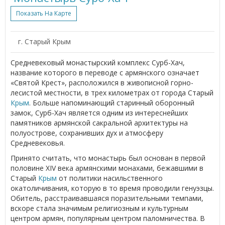
Показать На Карте
г. Старый Крым
Средневековый монастырский комплекс Сурб-Хач,
название которого в переводе с армянского означает
«Святой Крест», расположился в живописной горно-
лесистой местности, в трех километрах от города Старый
Крым
. Больше напоминающий старинный оборонный
замок, Сурб-Хач является одним из интереснейших
памятников армянской сакральной архитектуры на
полуострове, сохранивших дух и атмосферу
Средневековья.
Принято считать, что монастырь был основан в первой
половине XIV века армянскими монахами, бежавшими в
Старый
Крым
от политики насильственного
окатоличивания, которую в то время проводили генуэзцы.
Обитель, расстраивавшаяся поразительными темпами,
вскоре стала значимым религиозным и культурным
центром армян, популярным центром паломничества. В