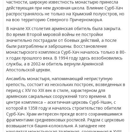
частности, широкую известность монастырю принесла
действующая при нем духовная школа. Влияние Сурб-Хач
распространялось не только на Крымский полуостров, но
на всю территорию Северного Причерноморья.
В начале ХХ столетия армянская обитель была закрыта.
Во время Второй мировой войны ее постройки
значительно пострадали от боевых действий, а после
были разграблены и заброшены. Восстановление
монастырского комплекса Сурб-Хач началось только в 80-
х годах прошлого века. В 1994 году здесь возобновились
службы, а в 2002-м обитель вернули Армянской
Апостольской церкви.
Ансамбль монастыря, напоминающий неприступную
крепость, состоит из нескольких построек, возведенных в
период с XIV по XIX век в стиле, характерном для
армянских сакральных сооружений того времени. В
центре комплекса – аскетичная церковь Сурб-Ншан, с
которой в 1358 году и началось строительство обители
Сурб-Хач. Храм интересен прежде всего сохранившимися
фрагментами средневековых росписей. Рядом с церковью
возвышается башня-колокольня. А западнее нее
находится монастырская трапезная, сооруженная в XVIII –