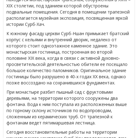
XIX столетии, под зданием которой обустроены
подвальные помещения. Сегодня в помещении трапезной
располагается музейная экспозиция, посвященная яркой
истории Сурб-Хач.
К южному фасаду церкви Сурб-Ншан примыкает братский
корпус с кельями и внутренний дворик, недалеко от
которого стоит одноэтажное каменное здание. Это
монастырская гостиница, построенная во второй
половине XIX века, когда в связи с активной духовно-
просветительской деятельностью обители ее посещало
большое количество паломников. Оригинальное здание
гостиницы было разрушено в 40-х годах XX века, однако
позже воссоздано на сохранившихся фундаментах.
При монастыре разбит пышный сад с фруктовыми
деревьями, на территории которого сооружены два
фонтана. Вода к ним поступала из расположенных выше
по горному склону источников по водопроводам,
сложенным из керамических труб. От трапезной к
фонтанам ведет пятимаршевая лестница.
Сегодня восстановительные работы на территории