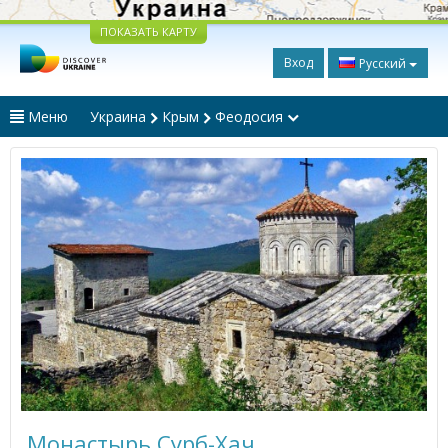
ПОКАЗАТЬ КАРТУ
Вход
Русский
Меню
Украина
Крым
Феодосия
Монастырь Сурб-Хач