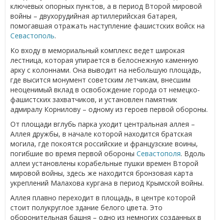
ключевых опорных пунктов, а в период Второй мировой
войны – двухорудийная артиллерийская батарея,
помогавшая отражать наступление фашистских войск на
Севастополь
.
Ко входу в мемориальный комплекс ведет широкая
лестница, которая упирается в белоснежную каменную
арку с колоннами. Она выводит на небольшую площадь,
где высится монумент советским летчикам, внесшим
неоценимый вклад в освобождение города от немецко-
фашистских захватчиков, и установлен памятник
адмиралу Корнилову – одному из героев первой обороны.
От площади вглубь парка уходит центральная аллея –
Аллея дружбы, в начале которой находится братская
могила, где покоятся российские и французские воины,
погибшие во время первой обороны
Севастополя
. Вдоль
аллеи установлены корабельные пушки времен Второй
мировой войны, здесь же находится бронзовая карта
укреплений Малахова кургана в период Крымской войны.
Аллея плавно переходит в площадь, в центре которой
стоит полукруглое здание белого цвета. Это
оборонительная башня – одно из немногих созданных в