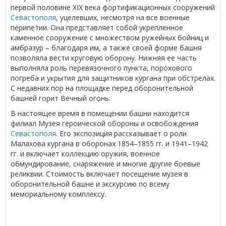
первой половине XIX века фортификационных сооружений
Севастополя
, уцелевших, несмотря на все военные
перипетии. Она представляет собой укрепленное
каменное сооружение с множеством ружейных бойниц и
амбразур – благодаря им, а также своей форме башня
позволяла вести круговую оборону. Нижняя ее часть
выполняла роль перевязочного пункта, порохового
погреба и укрытия для защитников кургана при обстрелах.
С недавних пор на площадке перед оборонительной
башней горит Вечный огонь.
В настоящее время в помещении башни находится
филиал Музея героической обороны и освобождения
Севастополя
. Его экспозиция рассказывает о роли
Малахова кургана в оборонах 1854–1855 гг. и 1941–1942
гг. и включает коллекцию оружия, военное
обмундирование, снаряжение и многие другие боевые
реликвии. Стоимость включает посещение музея в
оборонительной башне и экскурсию по всему
мемориальному комплексу.